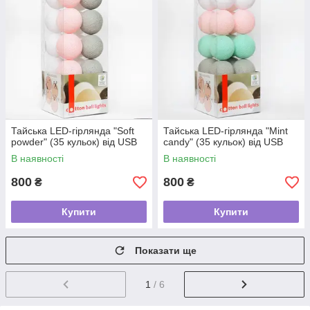
Тайська LED-гірлянда "Soft
Тайська LED-гірлянда "Mint
powder" (35 кульок) від USB
candy" (35 кульок) від USB
В наявності
В наявності
800
800
₴
₴
Купити
Купити
Показати ще
1
/ 6