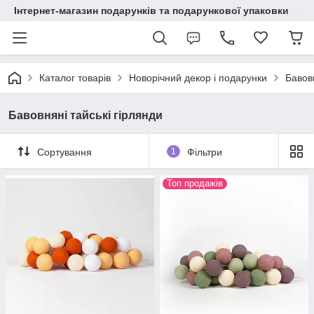
Інтернет-магазин подарунків та подарункової упаковки
Каталог товарів
Новорічний декор і подарунки
Бавовн
Бавовняні тайські гірлянди
Сортування
1
Фільтри
Топ продажів