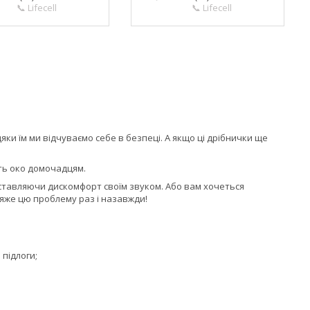
📞 Lifecell
📞 Lifecell
яки їм ми відчуваємо себе в безпеці. А якщо ці дрібнички ще
ить око домочадцям.
доставляючи дискомфорт своїм звуком. Або вам хочеться
'яже цю проблему раз і назавжди!
підлоги;