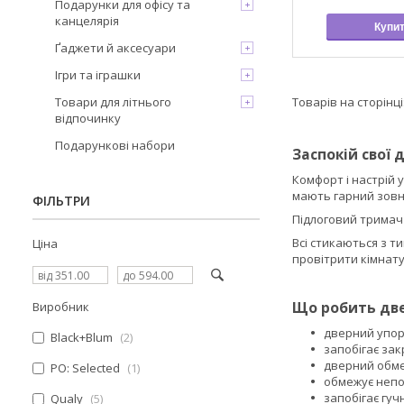
Подарунки для офісу та
канцелярія
Купи
Ґаджети й аксесуари
Ігри та іграшки
Товари для літнього
відпочинку
Подарункові набори
Заспокій свої 
Комфорт і настрій 
мають гарний зовні
ФІЛЬТРИ
Підлоговий тримач 
Всі стикаються з т
Ціна
провітрити кімнату
Що робить две
Виробник
дверний упор
Black+Blum
2
запобігає зак
дверний обме
PO: Selected
1
обмежує непот
запобігає гу
Qualy
5