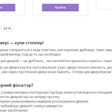
ти
Купити
двері — купи стоппер!
удома створюється з ледь помітних, але корисних дрібниць. Саме завд
шній вигляд, тоді це те, що необхідно.
для дверей — це дріб'язок, , яка непомітно приносить користь і тіш
им, що дверна ручка часто вислизає з рук і двері голосно ляскають, 
, але через протягання двері вічно бавлять. Стопер для дверей розв
рний фіксатор?
 утримує масивну конструкцію під будь-яким кутом відносно площини 
риттю дверей під час впливу протягу;
жувач унеможливлює надмірне розпахування дверей;
рібний рух дверей і знижує швидкість;
чному захлопанню;