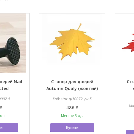
верей Nail
Стопер для дверей
Ст
cted
Autumn Qualy (жовтий)
0002-5
stpr-ql10072-yw-5
₴
486 ₴
ості
Менше 3 од.
ти
Купити