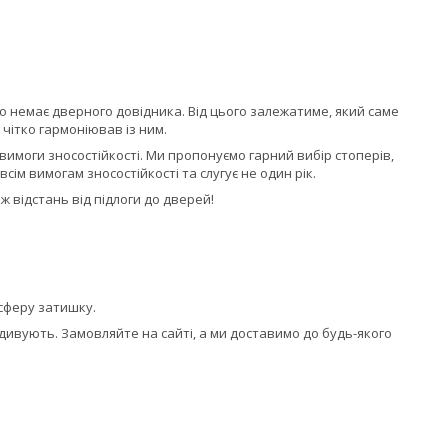
бо немає дверного довідника. Від цього залежатиме, який саме
 чітко гармоніював із ним.
вимоги зносостійкості. Ми пропонуємо гарний вибір стоперів,
сім вимогам зносостійкості та слугує не один рік.
ж відстань від підлоги до дверей!
сферу затишку.
дивують. Замовляйте на сайті, а ми доставимо до будь-якого