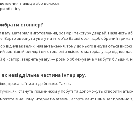
щемлення пальців або волосся;
и об стіну.
вибрати стоппер?
вагу, матеріал виготовлення, розмір і текстуру дверей. Наявність а
де. Варто звернути увагу на інтер'єр Вашої оселі, щоб обраний тримач
ор відчуває великі навантаження, тому до нього висуваються високі 
 зовнішній вигляд і виготовлені з якісного матеріалу, що відповідає в
 фіксатор, зверніть увагу, — розмір обмежувача має бути більшим, ні
як невіддільна частина інтер'єру.
ше, краса таїться в дрібницях. Так і є.
учки, які стануть помічником у побуті та допоможуть створити атмо
можете в нашому інтернет-магазині, асортимент і ціна Вас приємно з