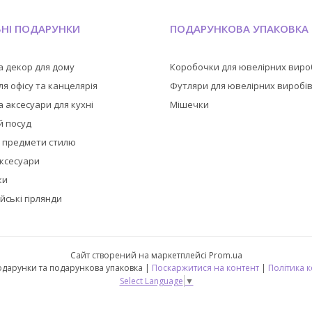
ЬНІ ПОДАРУНКИ
ПОДАРУНКОВА УПАКОВКА
а декор для дому
Коробочки для ювелірних виро
я офісу та канцелярія
Футляри для ювелірних виробі
 аксесуари для кухні
Мішечки
й посуд
а предмети стилю
аксесуари
ки
йські гірлянди
Сайт створений на маркетплейсі
Prom.ua
🎁 CubeShop - подарунки та подарункова упаковка |
Поскаржитися на контент
|
Політика 
Select Language
▼