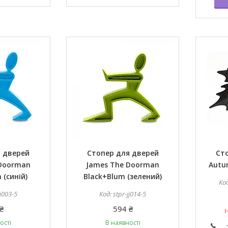
я дверей
Стопер для дверей
Ст
 Doorman
James The Doorman
Autu
 (синій)
Black+Blum (зелений)
jj003-5
stpr-jj014-5
₴
594 ₴
Н
ості
В наявності