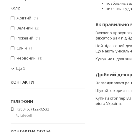
позбавляє за
Колір
виключає удар
Жовтий
1
Як правильно 
Зелений
2
Важливо врахувати 
Рожевий
1
фіксатор Вам підій
Цей підлоговий дек
Синій
1
що мають унікальний
Червоний
1
Купуючи підлоговий
Ще 1
Дрібний декор 
КОНТАКТИ
Як згадувалося рані
Шукайте корисні шт
Купити стоппер Ви 
міста України.
+380 (63) 122-02-32
📞 Lifecell