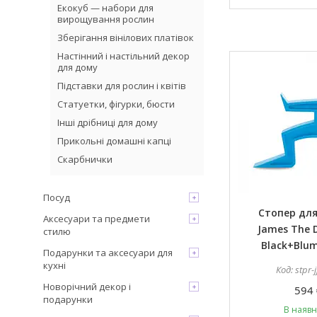
Екокуб — набори для
вирощування рослин
Зберігання вінілових платівок
Настінний і настільний декор
для дому
Підставки для рослин і квітів
Статуетки, фігурки, бюсти
Інші дрібниці для дому
Прикольні домашні капці
Скарбнички
Посуд
Стопер дл
Аксесуари та предмети
James The
стилю
Black+Blum
Подарунки та аксесуари для
кухні
stpr-
Новорічний декор і
594 
подарунки
В наявн