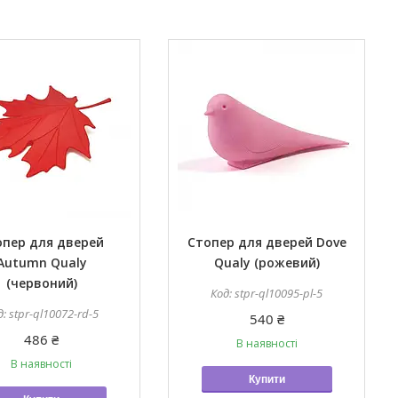
опер для дверей
Стопер для дверей Dove
Autumn Qualy
Qualy (рожевий)
(червоний)
stpr-ql10095-pl-5
stpr-ql10072-rd-5
540 ₴
486 ₴
В наявності
В наявності
Купити