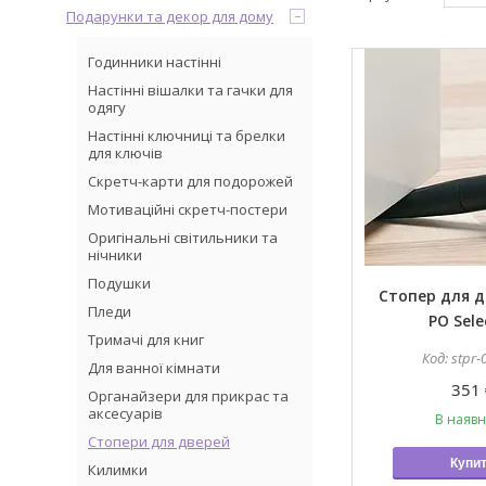
Подарунки та декор для дому
Годинники настінні
Настінні вішалки та гачки для
одягу
Настінні ключниці та брелки
для ключів
Скретч-карти для подорожей
Мотиваційні скретч-постери
Оригінальні світильники та
нічники
Подушки
Стопер для д
Пледи
PO Sele
Тримачі для книг
stpr-
Для ванної кімнати
351 
Органайзери для прикрас та
аксесуарів
В наявн
Стопери для дверей
Купи
Килимки