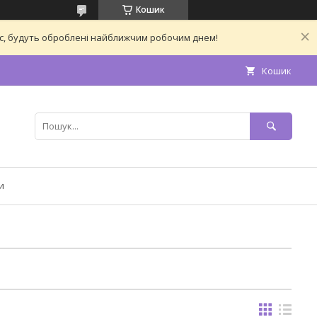
Кошик
час, будуть оброблені найближчим робочим днем!
Кошик
и