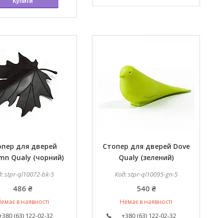
Купити
опер для дверей
Стопер для дверей Dove
mn Qualy (чорний)
Qualy (зелений)
stpr-ql10072-bk-5
stpr-ql10095-gn-5
486 ₴
540 ₴
емає в наявності
Немає в наявності
+380 (63) 122-02-32
+380 (63) 122-02-32