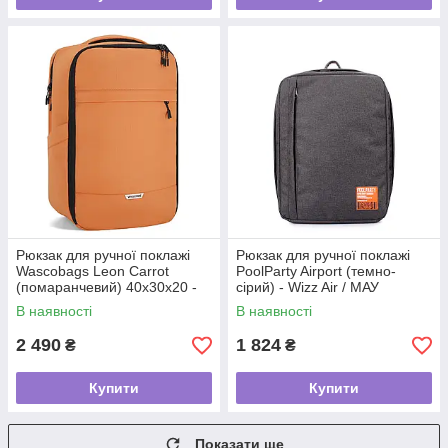
Рюкзак для ручної поклажі
Рюкзак для ручної поклажі
Wascobags Leon Carrot
PoolParty Airport (темно-
(помаранчевий) 40x30x20 -
сірий) - Wizz Air / МАУ
Wizz Air / Ryanair
В наявності
В наявності
2 490
1 824
₴
₴
Купити
Купити
Показати ще