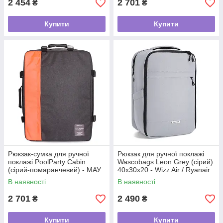
2 454
2 701
₴
₴
Купити
Купити
Рюкзак-сумка для ручної
Рюкзак для ручної поклажі
поклажі PoolParty Cabin
Wascobags Leon Grey (сірий)
(сірий-помаранчевий) - МАУ
40x30x20 - Wizz Air / Ryanair
В наявності
В наявності
2 701
2 490
₴
₴
Купити
Купити