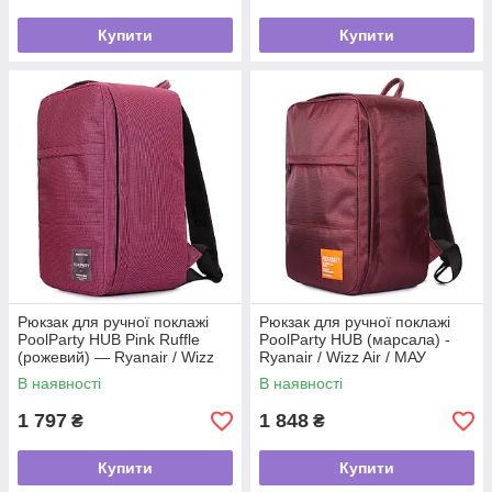
Купити
Купити
Рюкзак для ручної поклажі
Рюкзак для ручної поклажі
PoolParty HUB Pink Ruffle
PoolParty HUB (марсала) -
(рожевий) — Ryanair / Wizz
Ryanair / Wizz Air / МАУ
Air / МАУ
В наявності
В наявності
1 797
1 848
₴
₴
Купити
Купити