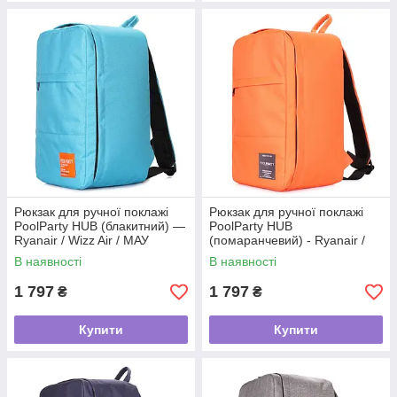
Рюкзак для ручної поклажі
Рюкзак для ручної поклажі
PoolParty HUB (блакитний) —
PoolParty HUB
Ryanair / Wizz Air / МАУ
(помаранчевий) - Ryanair /
Wizz Air / МАУ
В наявності
В наявності
1 797
1 797
₴
₴
Купити
Купити