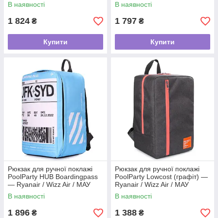
В наявності
В наявності
1 824
1 797
₴
₴
Купити
Купити
Рюкзак для ручної поклажі
Рюкзак для ручної поклажі
PoolParty HUB Boardingpass
PoolParty Lowcost (графіт) —
— Ryanair / Wizz Air / МАУ
Ryanair / Wizz Air / МАУ
В наявності
В наявності
1 896
1 388
₴
₴