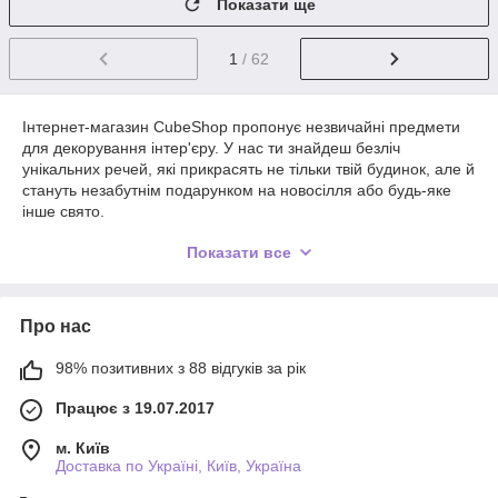
Показати ще
1
/ 62
Інтернет-магазин CubeShop пропонує незвичайні предмети
для декорування інтер'єру. У нас ти знайдеш безліч
унікальних речей, які прикрасять не тільки твій будинок, але й
стануть незабутнім подарунком на новосілля або будь-яке
інше свято.
Завдяки нашому асортименту, ти зможеш створити свою
Показати все
унікальну та стильну, не схожу ні на кого іншого, атмосферу
свого житла.
Не знаєш, що подарувати на новосілля? Тоді ти потрапив
Про нас
саме туди, де відповідають на твоє запитання!
Для початку, під час вибору подарунка, потрібно враховувати
98% позитивних з 88 відгуків за рік
розміри житла й тих, хто там проживатиме. Для невеликої
квартири підійдуть різні дрібнички, наприклад: настінний
Працює з 19.07.2017
годинник, подушки, настінні ключниці, всілякі статуетки або
м. Київ
будь-які прикольні штучки для ванної кімнати. А для великого
Доставка по Україні, Київ, Україна
особняка можна вибрати щось незвичайне та громіздке,
наприклад, настінні вішалки для одягу або полиці, всілякі