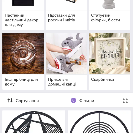
Настінний і
Підставки для
Статуетки,
настільний декор
рослин і квітів
фігурки, бюсти
для дому
Інші дрібниці для
Прикольні
Скарбнички
дому
домашні капці
Сортування
0
Фільтри