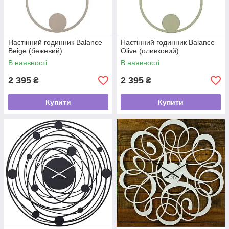
Настінний годинник Balance
Настінний годинник Balance
Beige (бежевий)
Olive (оливковий)
В наявності
В наявності
2 395
2 395
₴
₴
Купити
Купити