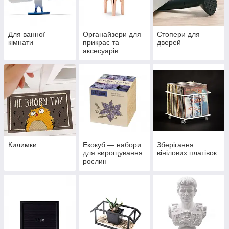
Для ванної
Органайзери для
Стопери для
кімнати
прикрас та
дверей
аксесуарів
Килимки
Екокуб — набори
Зберігання
для вирощування
вінілових платівок
рослин