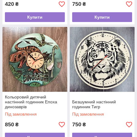
420
750
₴
₴
Купити
Купити
Кольоровий дитячий
настінний годинник Епоха
Безшумний настінний
динозаврів
годинник Тигр
Під замовлення
Під замовлення
850
750
₴
₴