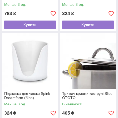
Менше 3 од.
Менше 3 од.
783
324
₴
₴
Купити
Купити
Підставка для чашки Spink
Тримач кришки каструлі Slice
Dreamfarm (біла)
OTOTO
Менше 3 од.
В наявності
324
405
₴
₴