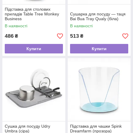
Підставка для столових
приладів Table Tree Monkey
Сушарка для посуду — таця
Business
Bai Bua Tray Qualy (біла)
В наявності
В наявності
486
513
₴
₴
Купити
Купити
Сушка для посуду Udry
Підставка для чашки Spink
Umbra (сіра)
Dreamfarm (прозора)