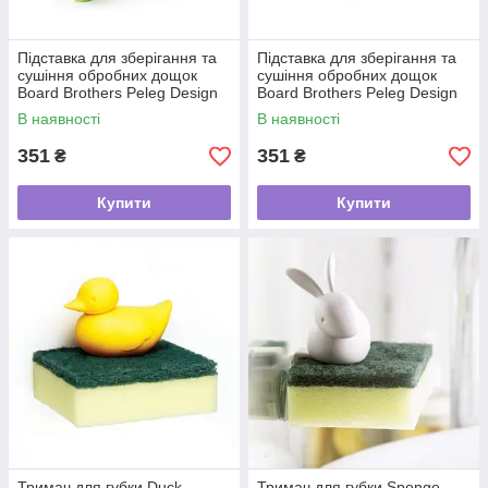
Підставка для зберігання та
Підставка для зберігання та
сушіння обробних дощок
сушіння обробних дощок
Board Brothers Peleg Design
Board Brothers Peleg Design
(зелена)
(червона)
В наявності
В наявності
351
351
₴
₴
Купити
Купити
Тримач для губки Duck
Тримач для губки Sponge