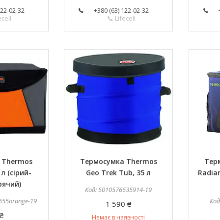
122-02-32
+380 (63) 122-02-32
ecell
📞 Lifecell
 Thermos
Термосумка Thermos
Тер
 л (сірий-
Geo Trek Tub, 35 л
Radian
рячий)
5010576635914-19
655orange-19
1 590 ₴
₴
Немає в наявності