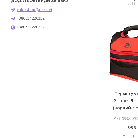
📞 Lif
cubeshop@ukr.net
+380631220232
+380631220232
Термосумк
Gripper 9 s
(чорний-че
0342236
999 
Немає в на