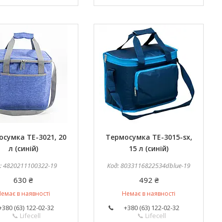
сумка TE-3021, 20
Термосумка TE-3015-sx,
л (синій)
15 л (синій)
4820211100322-19
8033116822534dblue-19
630 ₴
492 ₴
емає в наявності
Немає в наявності
+380 (63) 122-02-32
+380 (63) 122-02-32
📞 Lifecell
📞 Lifecell