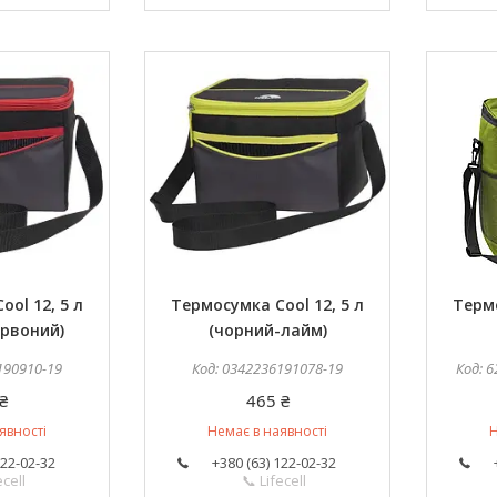
ol 12, 5 л
Термосумка Cool 12, 5 л
Термо
рвоний)
(чорний-лайм)
190910-19
0342236191078-19
6
₴
465 ₴
явності
Немає в наявності
Н
122-02-32
+380 (63) 122-02-32
ecell
📞 Lifecell