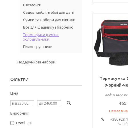
Шезлонги
Садові меблі, меблі для дачі
Сумки та набори для пікніків
Все для шашлику і барбекю
Термосумки (сумки-
холодильники)
Пляжні рушники
Подарункові набори
Термосумка Co
ФІЛЬТРИ
(чорний-че
Ціна
0342236
465 
Немає в на
Виробник
+380 (63) 
Ezetil
8
📞 Lif