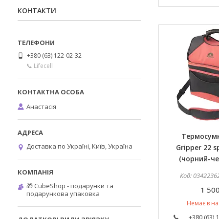
КОНТАКТИ
+380 (63) 122-02-32
📞 Lifecell
Анастасія
Термосумк
Доставка по Україні, Київ, Україна
Gripper 22 s
(чорний-че
0342236
🎁 CubeShop - подарунки та
1 500
подарункова упаковка
Немає в на
+380 (63) 