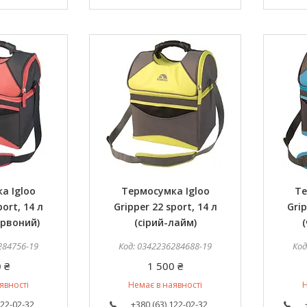
а Igloo
Термосумка Igloo
Те
port, 14 л
Gripper 22 sport, 14 л
Grip
рвоний)
(сірий-лайм)
284756-19
0342236284688-19
 ₴
1 500 ₴
явності
Немає в наявності
Н
122-02-32
+380 (63) 122-02-32