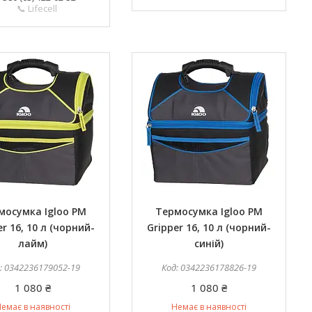
📞 Lifecell
мосумка Igloo PM
Термосумка Igloo PM
er 16, 10 л (чорний-
Gripper 16, 10 л (чорний-
лайм)
синій)
0342236179052-19
0342236178826-19
1 080 ₴
1 080 ₴
емає в наявності
Немає в наявності