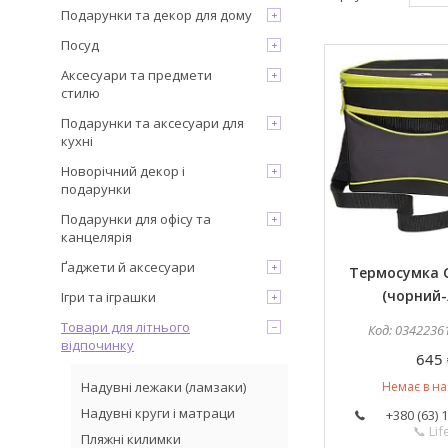
Подарунки та декор для дому
Посуд
Аксесуари та предмети
стилю
Подарунки та аксесуари для
кухні
Новорічний декор і
подарунки
Подарунки для офісу та
канцелярія
Ґаджети й аксесуари
Термосумка Co
(чорний-
Ігри та іграшки
Товари для літнього
0342236
відпочинку
645 
Надувні лежаки (ламзаки)
Немає в на
Надувні круги і матраци
+380 (63) 
📞 Lif
Пляжні килимки