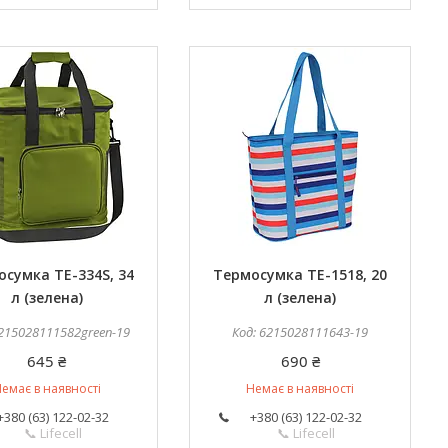
сумка TE-334S, 34
Термосумка TE-1518, 20
л (зелена)
л (зелена)
215028111582green-19
6215028111643-19
645 ₴
690 ₴
емає в наявності
Немає в наявності
+380 (63) 122-02-32
+380 (63) 122-02-32
📞 Lifecell
📞 Lifecell