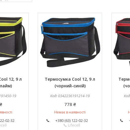
ol 12, 9 л
Термосумка Cool 12, 9 л
Термо
лайм)
(чорний-синій)
(ч
191450-19
0342236191214-19
₴
778 ₴
явності
Немає в наявності
Н
122-02-32
+380 (63) 122-02-32
ecell
📞 Lifecell