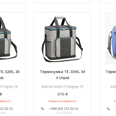
E-320S, 20
Термосумка TE-334S, 34
Термо
ра)
л (сіра)
1575grey-19
6215028111582grey-19
₴
970 ₴
явності
Немає в наявності
Н
122-02-32
+380 (63) 122-02-32
ecell
📞 Lifecell