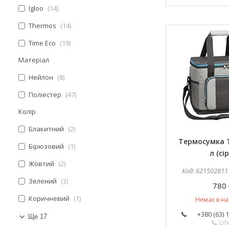
Igloo
14
Thermos
14
Time Eco
19
Матеріал
Нейлон
8
Поліестер
47
Колір
Блакитний
2
Термосумка T
Бірюзовий
1
л (сі
Жовтий
2
621502811
Зелений
3
780 
Коричневий
1
Немає в на
+380 (63) 
Ще 17
📞 Lif