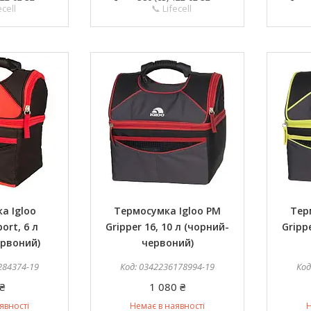
ecell
📞 Lifecell
а Igloo
Термосумка Igloo PM
Тер
port, 6 л
Gripper 16, 10 л (чорний-
Gripp
рвоний)
червоний)
284374-19
0342236178994-19
₴
1 080 ₴
явності
Немає в наявності
Н