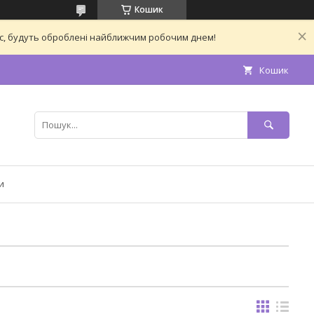
Кошик
час, будуть оброблені найближчим робочим днем!
Кошик
и