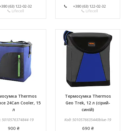
+380 (63) 122-02-32
+380 (63) 122-02-32
📞 Lifecell
📞 Lifecell
мосумка Thermos
Термосумка Thermos
ce 24Can Cooler, 15
Geo Trek, 12 л (сірий-
л
синій)
5010576374844-19
5010576635440blue-19
900 ₴
690 ₴