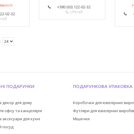
явності
Н
+380 (63) 122-02-32
📞 Lifecell
122-02-32
ecell
ЬНІ ПОДАРУНКИ
ПОДАРУНКОВА УПАКОВКА
а декор для дому
Коробочки для ювелірних виро
я офісу та канцелярія
Футляри для ювелірних виробі
 аксесуари для кухні
Мішечки
й посуд