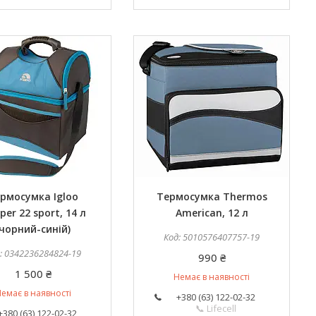
рмосумка Igloo
Термосумка Thermos
per 22 sport, 14 л
American, 12 л
(чорний-синій)
5010576407757-19
0342236284824-19
990 ₴
1 500 ₴
Немає в наявності
емає в наявності
+380 (63) 122-02-32
📞 Lifecell
+380 (63) 122-02-32