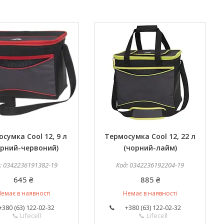
сумка Cool 12, 9 л
Термосумка Cool 12, 22 л
орний-червоний)
(чорний-лайм)
0342236191382-19
0342236192204-19
645 ₴
885 ₴
емає в наявності
Немає в наявності
+380 (63) 122-02-32
+380 (63) 122-02-32
📞 Lifecell
📞 Lifecell