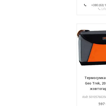
+380 (63) 
📞 Lif
Термосумка
Geo Trek, 20
жовтога
5010576635
597 