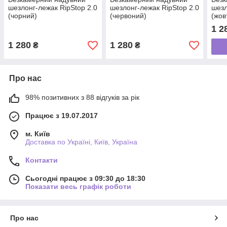
шезлонг-лежак RipStop 2.0
шезлонг-лежак RipStop 2.0
шезл
(чорний)
(червоний)
(жов
1 2
1 280
1 280
₴
₴
Про нас
98% позитивних з 88 відгуків за рік
Працює з 19.07.2017
м. Київ
Доставка по Україні, Київ, Україна
Контакти
Сьогодні працює з 09:30 до 18:30
Показати весь графік роботи
Про нас