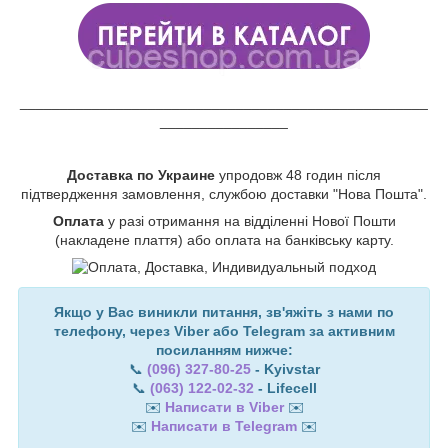
___________________________________________________
________________
Доставка по Украине
упродовж 48 годин після
підтвердження замовлення, службою доставки "Нова Пошта".
Оплата
у разі отримання на відділенні Нової Пошти
(накладене плаття) або оплата на банківську карту.
Якщо у Вас виникли питання, зв'яжіть з нами по
телефону, через Viber або Telegram за активним
посиланням нижче:
📞
(096) 327-80-25
- Kyivstar
📞
(063) 122-02-32
- Lifecell
✉️
Написати в Viber
✉️
✉️
Написати в Telegram
✉️