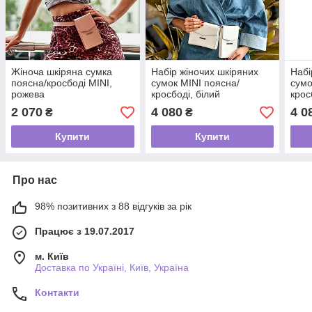
Жіноча шкіряна сумка
Набір жіночих шкіряних
Набі
поясна/кросбоді MINI,
сумок MINI поясна/
сумо
рожева
кросбоді, білий
крос
2 070
4 080
4 0
₴
₴
Купити
Купити
Про нас
98% позитивних з 88 відгуків за рік
Працює з 19.07.2017
м. Київ
Доставка по Україні, Київ, Україна
Контакти