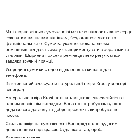
Мініатюрна жіноча сумочка mini миттєво підкорить ваше серце
соковитим вишневим відтінком, бездоганною якістю та
функціональністю. Сумочка укомплектована двома
ремінцями, які дають змогу експериментувати з образами та
стилями. Шкіряний поясний ремінець легко регулюється,
завдяки зручній пряжці.
Усередині сумочки є одне відділення та кишеня для
телефона.
Виготовлений аксесуар із натуральної шкіри Krast у кольорі
виноград.
Натуральна шкіра Krast потішить міцністю, зносостійкістю і
гарним зовнішнім виглядом. Вона не потребує складного
додаткового догляду та добре проходить випробування
часом.
Стильна шкіряна сумочка mini Виноград стане чудовим
доповненням і прикрасою будь-якого гардероба.
Характеристики: