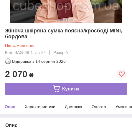
Жіноча шкіряна сумка поясна/кросбоді MINI,
бордова
Під замовлення
Код: BAG-38-1-vin-24
Роздріб
Відправка з
14 серпня 2026
2 070
₴
Купити
Опис
Характеристики
Доставка
Оплата
Умови п
Опис