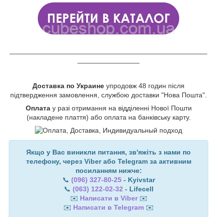
___________________________________________________
________________
Доставка по Украине
упродовж 48 годин після
підтвердження замовлення, службою доставки "Нова Пошта".
Оплата
у разі отримання на відділенні Нової Пошти
(накладене плаття) або оплата на банківську карту.
Якщо у Вас виникли питання, зв'яжіть з нами по
телефону, через Viber або Telegram за активним
посиланням нижче:
📞
(096) 327-80-25
- Kyivstar
📞
(063) 122-02-32
- Lifecell
✉️
Написати в Viber
✉️
✉️
Написати в Telegram
✉️