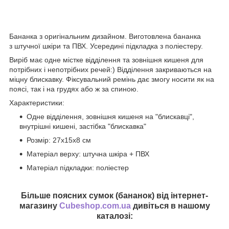
Бананка з оригінальним дизайном. Виготовлена бананка
з штучної шкіри та ПВХ. Усередині підкладка з поліестеру.
Виріб має одне містке відділення та зовнішня кишеня для
потрібних і непотрібних речей:) Відділення закриваються на
міцну блискавку. Фіксувальний ремінь дає змогу носити як на
поясі, так і на грудях або ж за спиною.
Характеристики:
Одне відділення, зовнішня кишеня на "блискавці",
внутрішні кишені, застібка "блискавка"
Розмір: 27х15х8 см
Матеріал верху: штучна шкіра + ПВХ
Матеріал підкладки: поліестер
Більше поясних сумок (бананок) від інтернет-
магазину
Cubeshop.com.ua
дивіться в нашому
каталозі: