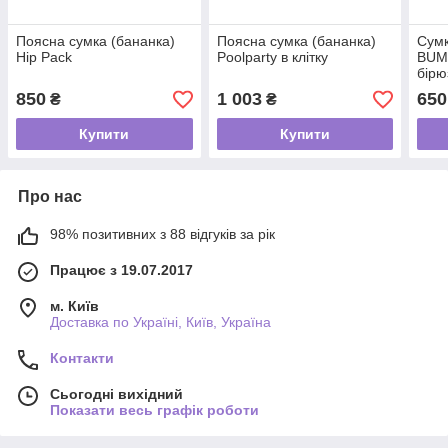
Поясна сумка (бананка)
Поясна сумка (бананка)
Сумк
Hip Pack
Poolparty в клітку
BUM
бірю
850
1 003
650
₴
₴
Купити
Купити
Про нас
98% позитивних з 88 відгуків за рік
Працює з 19.07.2017
м. Київ
Доставка по Україні, Київ, Україна
Контакти
Сьогодні вихідний
Показати весь графік роботи