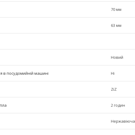
70 мм
63 мм
Новий
тя в посудомийній машині
Ні
ZiZ
епла
2 годин
Нержавіюча