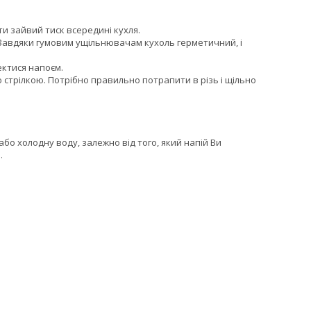
и зайвий тиск всередині кухля.
 Завдяки гумовим ущільнювачам кухоль герметичний, і
пектися напоєм.
стрілкою. Потрібно правильно потрапити в різь і щільно
о холодну воду, залежно від того, який напій Ви
.