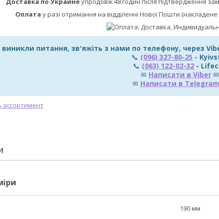
Доставка по Украине
упродовж 48 годин після підтвердження за
Оплата
у разі отримання на відділенні Нової Пошти (накладене 
 виникли питання, зв'яжіть з нами по телефону, через Vi
📞
(096) 327-80-25
- Kyivs
📞
(063) 122-02-32
- Lifec
✉
Написати в Viber
✉
✉
Написати в Telegra
И
міри
190 мм