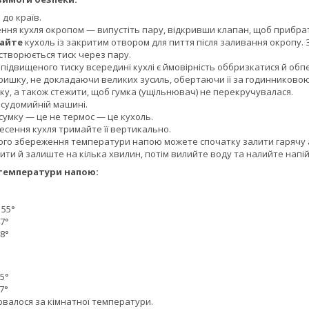
до країв.
ння кухля окропом — випустіть пару, відкривши клапан, щоб прибрат
тайте
кухоль із закритим отвором для пиття після заливання окропу.
створюється тиск через пару.
і підвищеного тиску всередині кухлі є ймовірність оббризкатися й об
ришку, не докладаючи великих зусиль, обертаючи її за годинниковою 
у, а також стежити, щоб гумка (ущільнювач) не перекручувалася.
осудомийній машині.
сумку — це не термос — це кухоль.
есення кухля тримайте її вертикально.
ого збереження температури напою можете спочатку залити гарячу аб
ити й залиште на кілька хвилин, потім вилийте воду та налийте напій
температури напою:
 55°
7°
8°
5°
7°
ювалося за кімнатної температури.