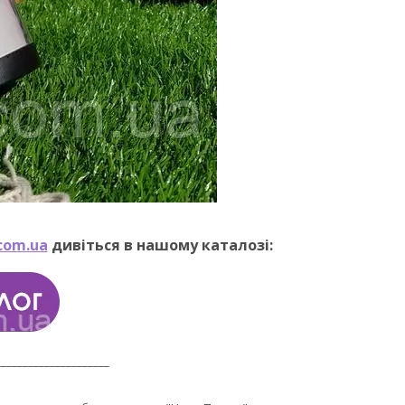
com.ua
дивіться в нашому каталозі:
_____________________