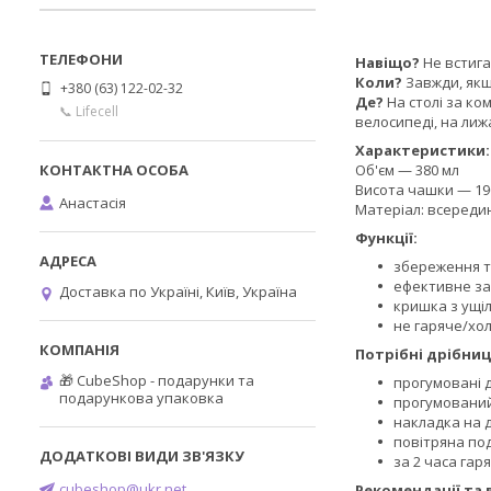
Навіщо?
Не встига
Коли?
Завжди, якщ
+380 (63) 122-02-32
Де?
На столі за ко
📞 Lifecell
велосипеді, на лижа
Характеристики:
Об'єм — 380 мл
Висота чашки — 190
Анастасія
Матеріал: всередин
Функції:
збереження 
ефективне з
Доставка по Україні, Київ, Україна
кришка з ущі
не гаряче/хо
Потрібні дрібниц
🎁 CubeShop - подарунки та
прогумовані д
подарункова упаковка
прогумований
накладка на 
повітряна по
за 2 часа гар
cubeshop@ukr.net
Рекомендації та 