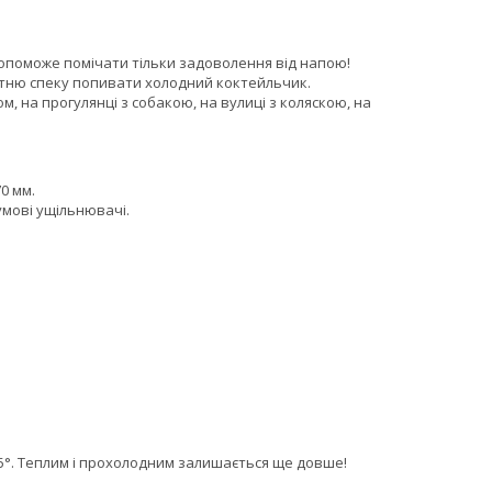
допоможе помічати тільки задоволення від напою!
ітню спеку попивати холодний коктейльчик.
м, на прогулянці з собакою, на вулиці з коляскою, на
0 мм.
умові ущільнювачі.
о 15°. Теплим і прохолодним залишається ще довше!