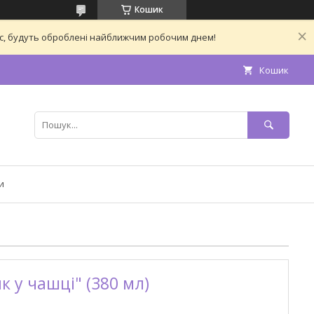
Кошик
час, будуть оброблені найближчим робочим днем!
Кошик
и
 у чашці" (380 мл)