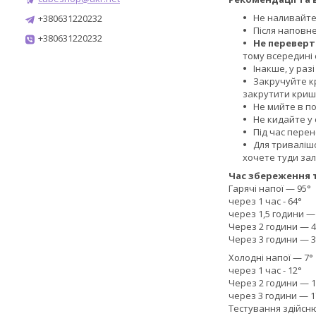
Не наливайте 
+380631220232
Після наповне
+380631220232
Не перевер
тому всередині 
Інакше, у раз
Закручуйте к
закрутити кришк
Не мийте в п
Не кидайте у 
Під час перен
Для триваліш
хочете туди зал
Час збереження 
Гарячі напої — 95°
через 1 час - 64°
через 1,5 години —
Через 2 години — 4
Через 3 години — 3
Холодні напої — 7°
через 1 час - 12°
Через 2 години — 1
через 3 години — 1
Тестування здійсн