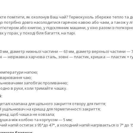
єте помітити, як охолонув Ваш чай? Термокухоль збереже тепло та 
о потрібно довго насолодитися гарячою кавою або чаєм, а також у л
мп'ютером або книгою, у підсклянник машини, у кіно разом із попкорно
х у горах, у поході біля багаття, на парі.
 мм, діаметр нижньої частини — 63 мм, діаметр верхньої частини — 7
і — неіржавка харчова сталь, зовні — пластик, кришка — пластик + г
температури напою;
аварювання чаю;
льнювачами запобігає проливанню;
лодно в руки, коли тримайте чашку.
і:
еталі клапана для щільного закриття отвору для пиття;
 ущільнювач на кришці для герметичності закриття;
денці, щоб чашка не ковзала;
душка між колбою та корпусом — 5 мм;
ячий напій остигає з 95°до 47°, а холодний напій нагрівається із 7° д
вимоги безпеки: