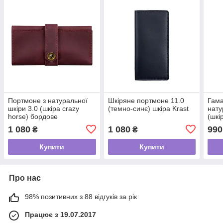
Портмоне з натуральної
Шкіряне портмоне 11.0
Гама
шкіри 3.0 (шкіра crazy
(темно-синє) шкіра Krast
нату
horse) бордове
(шкі
сині
1 080
1 080
990
₴
₴
Купити
Купити
Про нас
98% позитивних з 88 відгуків за рік
Працює з 19.07.2017