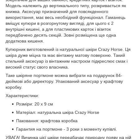
Модель належить до вертикального типу, розкривається як
книжка. Аксесуар призначений для повсякденного
використання, має весь необхідний функціонал. Гаманець
вміщує купюри в розгорнутому вигляді, для цього є 2
внутрішні кишені, а для пластикових карток і візиток
передбачено десять секцій. Зовні розміщена ще одна
додаткова кишеня.
Купюрник виготовлений із натуральної шкіри Crazy Horse. Ця
шкіра дуже міцна та має вінтажну матову поверхню. Такий
стильний аксесуар із вінтажним настроєм підкреслює смак і
високий статус свого власника.
Таке шкіряне портмоне можна вибрати на подарунок 84-
дюймові або директору. Упакований аксесуар у крафтову
коробку.
Характеристики:
Розміри: 20 x 9 см
Матеріал: натуральна шкіра Crazy Horse
Паковання: крафтова коробка
Гарантия на портмоне - 3 роки з моменту купівлі.
УВАГА! Вичинка цієї шкіри передбачає природну появу на ній