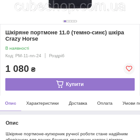
Шкіряне портмоне 11.0 (темно-синє) шкіра
Crazy Horse
В наявності
Код: PM-11-nn-24
Роздріб
1 080
₴
Купити
Опис
Характеристики
Доставка
Оплата
Умови п
Опис
Шкіряне портмоне-купюрник ручної роботи стане надійним
зберігачем для ваших банкнот, кредитних карток і візиток.