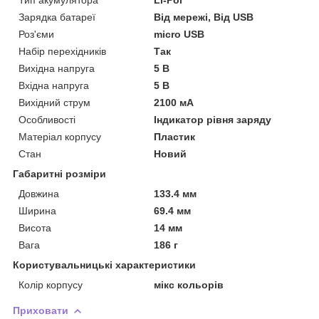
Зарядка батареї
Від мережі, Від USB
Роз'єми
micro USB
Набір перехідників
Так
Вихідна напруга
5 В
Вхідна напруга
5 В
Вихідний струм
2100 мА
Особливості
Індикатор рівня заряду
Матеріал корпусу
Пластик
Стан
Новий
Габаритні розміри
Довжина
133.4 мм
Ширина
69.4 мм
Висота
14 мм
Вага
186 г
Користувальницькі характеристики
Колір корпусу
мікс кольорів
Приховати