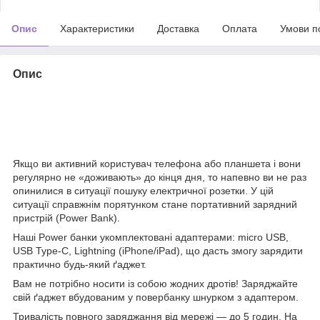
Опис
Характеристики
Доставка
Оплата
Умови п
Опис
Якщо ви активний користувач телефона або планшета і вони
регулярно не «доживають» до кінця дня, то напевно ви не раз
опинилися в ситуації пошуку електричної розетки. У цій
ситуації справжнім порятунком стане портативний зарядний
пристрій (Power Bank).
Наші Power банки укомплектовані адаптерами: micro USB,
USB Type-C, Lightning (iPhone/iPad), що дасть змогу зарядити
практично будь-який ґаджет.
Вам не потрібно носити із собою жодних дротів! Заряджайте
свій ґаджет вбудованим у повербанку шнурком з адаптером.
Тривалість повного заряджання від мережі — до 5 годин. На