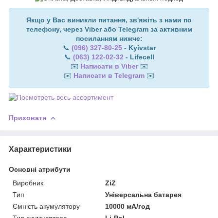
Якщо у Вас виникли питання, зв'яжіть з нами по
телефону, через Viber або Telegram за активним
посиланням нижче:
📞
(096) 327-80-25
- Kyivstar
📞
(063) 122-02-32
- Lifecell
✉️
Написати в Viber
✉️
✉️
Написати в Telegram
✉️
Приховати
Характеристики
Основні атрибути
Виробник
ZiZ
Тип
Універсальна батарея
Ємність акумулятору
10000 мА/год
Тип акумулятора
Li-Pol