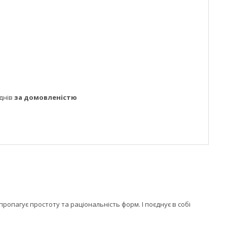
днів
за домовленістю
опагує простоту та раціональність форм. І поєднує в собі