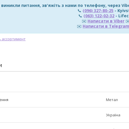
 виникли питання, зв'яжіть з нами по телефону, через Vi
📞
(096) 327-80-25
- Kyivs
📞
(063) 122-02-32
- Lifec
✉️
Написати в Viber
✉
✉️
Написати в Telegra
И
ення
Метал
Україна