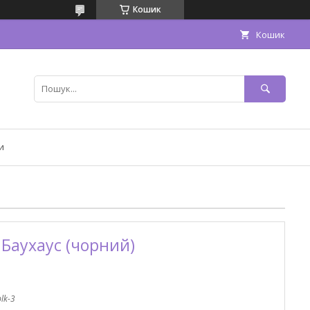
Кошик
Кошик
и
 Баухаус (чорний)
lk-3