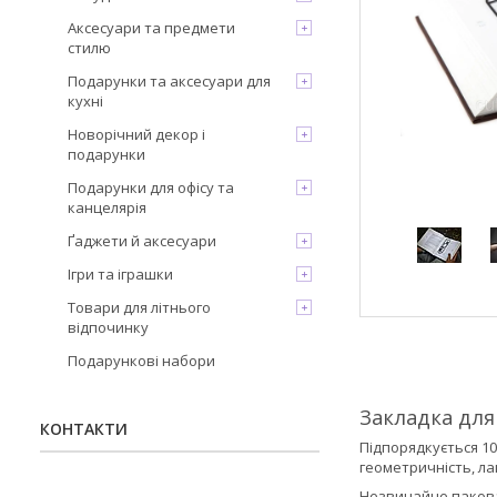
Аксесуари та предмети
стилю
Подарунки та аксесуари для
кухні
Новорічний декор і
подарунки
Подарунки для офісу та
канцелярія
Ґаджети й аксесуари
Ігри та іграшки
Товари для літнього
відпочинку
Подарункові набори
Закладка для
КОНТАКТИ
Підпорядкується 10
геометричність, лак
Незвичайне пакова