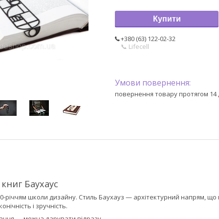
Купити
+380 (63) 122-02-32
📞 Lifecell
повернення товару протягом 14 
 книг Баухаус
0-річчям школи дизайну. Стиль Баухауз — архітектурний напрям, що пр
онічність і зручність.
ння — можна дарувати відразу.