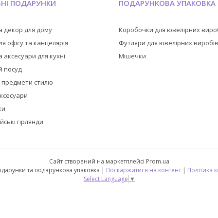
ЬНІ ПОДАРУНКИ
ПОДАРУНКОВА УПАКОВКА
а декор для дому
Коробочки для ювелірних виро
я офісу та канцелярія
Футляри для ювелірних виробі
 аксесуари для кухні
Мішечки
й посуд
а предмети стилю
аксесуари
ки
йські гірлянди
Сайт створений на маркетплейсі
Prom.ua
🎁 CubeShop - подарунки та подарункова упаковка |
Поскаржитися на контент
|
Політика 
Select Language
▼