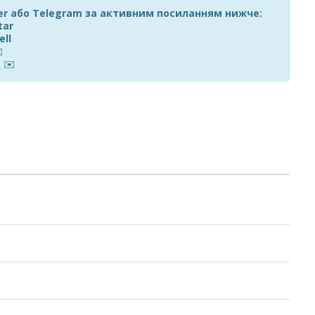
ber або Telegram за активним посиланням нижче:
tar
ell
️
m
✉️