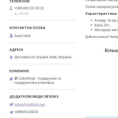
Точне лазерне різ
+380 (63) 122-02-32
Характеристики
:
📞 Lifecell
Розмір: 15 см
Вага: 20 г .
Матеріал: мет
Анастасія
Будьте пильні! Чит
Більш
Доставка по Україні, Київ, Україна
🎁 CubeShop - подарунки та
подарункова упаковка
cubeshop@ukr.net
+380631220232