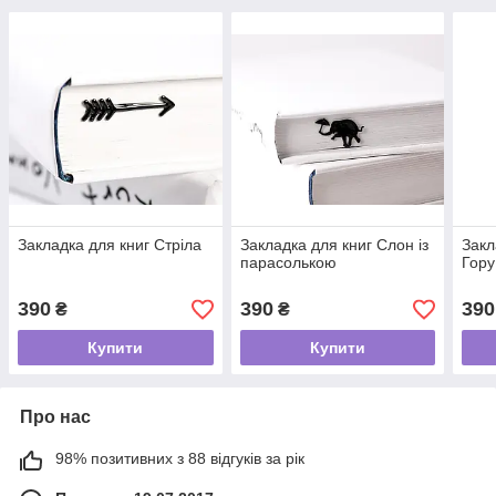
Закладка для книг Стріла
Закладка для книг Слон із
Закл
парасолькою
Гору
390
390
390
₴
₴
Купити
Купити
Про нас
98% позитивних з 88 відгуків за рік