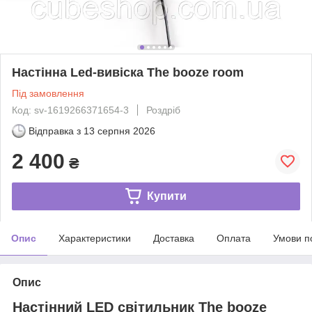
Настінна Led-вивіска The booze room
Під замовлення
Код: sv-1619266371654-3
Роздріб
Відправка з
13 серпня 2026
2 400
₴
Купити
Опис
Характеристики
Доставка
Оплата
Умови п
Опис
Настінний LED світильник The booze