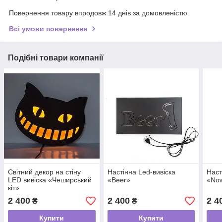
Повернення товару впродовж 14 днів за домовленістю
Всі умови повернення
Подібні товари компанії
Світний декор на стіну
Настінна Led-вивіска
Наст
LED вивіска «Чеширський
«Beer»
«Now
кіт»
2 400
2 400
2 4
₴
₴
Купити
Купити