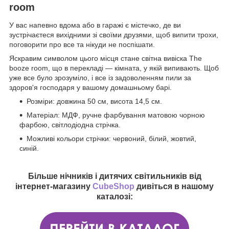
room
У вас напевно вдома або в гаражі є містечко, де ви
зустрічаєтеся вихідними зі своїми друзями, щоб випити трохи,
поговорити про все та нікуди не поспішати.
Яскравим символом цього місця стане світна вивіска The
booze room, що в перекладі — кімната, у якій випивають. Щоб
уже все було зрозуміло, і все із задоволенням пили за
здоров'я господаря у вашому домашньому барі.
Розміри: довжина 50 см, висота 14,5 см.
Матеріал: МДФ, ручне фарбування матовою чорною
фарбою, світлодіодна стрічка.
Можливі кольори стрічки: червоний, білий, жовтий,
синій.
Більше нічників і дитячих світильників від
інтернет-магазину
CubeShop
дивіться в нашому
каталозі: