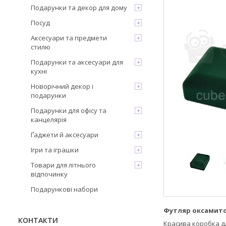
Подарунки та декор для дому
Посуд
Аксесуари та предмети
стилю
Подарунки та аксесуари для
кухні
Новорічний декор і
подарунки
Подарунки для офісу та
канцелярія
Ґаджети й аксесуари
Ігри та іграшки
Товари для літнього
відпочинку
Подарункові набори
Футляр оксамитов
КОНТАКТИ
Красива коробка дл