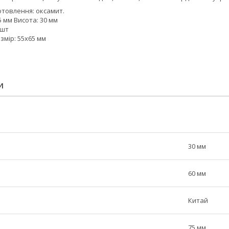
отовлення: оксамит.
5 мм Висота: 30 мм
4шт
змір: 55х65 мм
И
30 мм
60 мм
Китай
75 мм