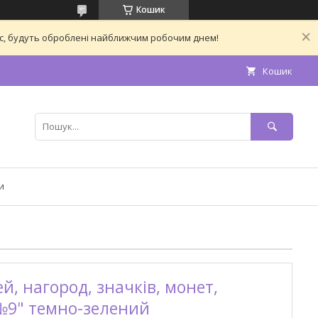
Кошик
час, будуть оброблені найближчим робочим днем!
Кошик
и
, нагород, значків, монет,
№9" темно-зелений