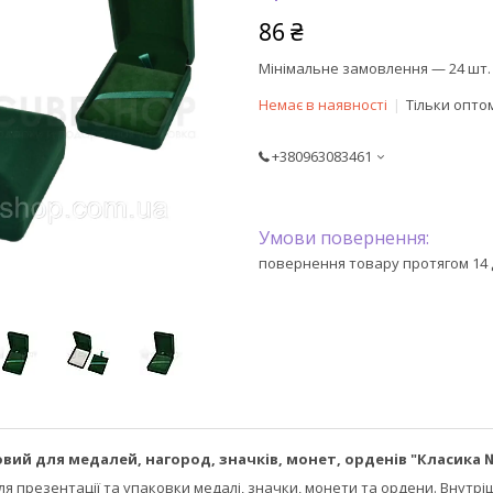
86 ₴
Мінімальне замовлення — 24 шт.
Немає в наявності
Тільки опто
+380963083461
повернення товару протягом 14 
ий для медалей, нагород, значків, монет, орденів "Класика 
я презентації та упаковки медалі, значки, монети та ордени. Внутрі