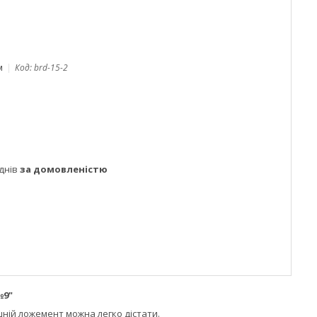
м
Код:
brd-15-2
днів
за домовленістю
№9"
шній ложемент можна легко дістати.