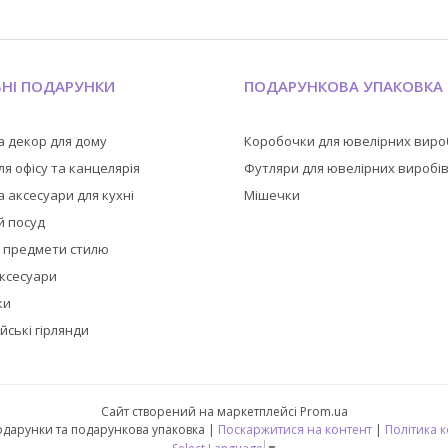
ЬНІ ПОДАРУНКИ
ПОДАРУНКОВА УПАКОВКА
а декор для дому
Коробочки для ювелірних виро
я офісу та канцелярія
Футляри для ювелірних виробі
 аксесуари для кухні
Мішечки
й посуд
а предмети стилю
аксесуари
ки
йські гірлянди
Сайт створений на маркетплейсі
Prom.ua
🎁 CubeShop - подарунки та подарункова упаковка |
Поскаржитися на контент
|
Політика 