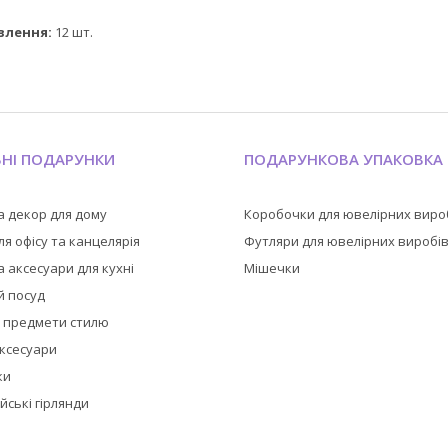
влення:
12 шт.
ЬНІ ПОДАРУНКИ
ПОДАРУНКОВА УПАКОВКА
а декор для дому
Коробочки для ювелірних виро
я офісу та канцелярія
Футляри для ювелірних виробі
 аксесуари для кухні
Мішечки
й посуд
а предмети стилю
аксесуари
ки
йські гірлянди