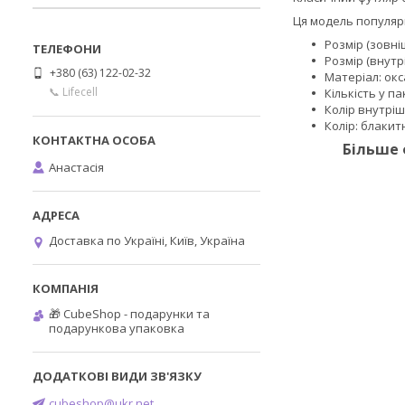
Ця модель популярн
Розмір (зовніш
Розмір (внутр
+380 (63) 122-02-32
Матеріал: ок
📞 Lifecell
Кількість у па
Колір внутрі
Колір: блакит
Більше 
Анастасія
Доставка по Україні, Київ, Україна
🎁 CubeShop - подарунки та
подарункова упаковка
cubeshop@ukr.net