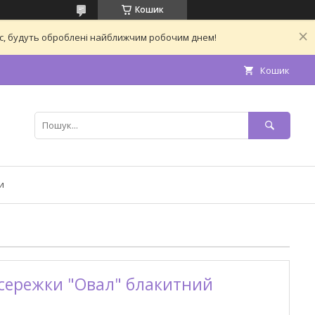
Кошик
час, будуть оброблені найближчим робочим днем!
Кошик
и
/сережки "Овал" блакитний