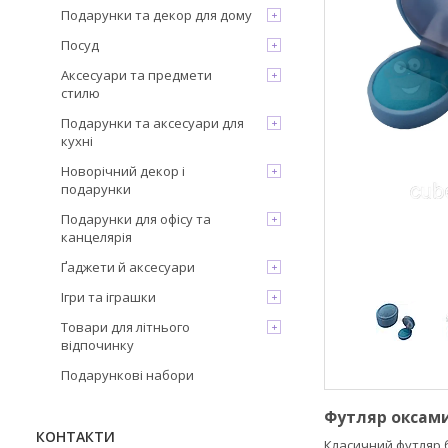
Подарунки та декор для дому
Посуд
Аксесуари та предмети
стилю
Подарунки та аксесуари для
кухні
Новорічний декор і
подарунки
Подарунки для офісу та
канцелярія
Ґаджети й аксесуари
Ігри та іграшки
Товари для літнього
відпочинку
Подарункові набори
Футляр оксам
КОНТАКТИ
Класичний футляр 