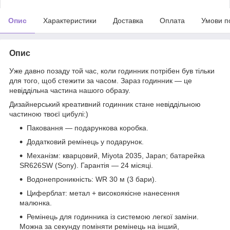
Опис
Характеристики
Доставка
Оплата
Умови п
Опис
Уже давно позаду той час, коли годинник потрібен був тільки
для того, щоб стежити за часом. Зараз годинник — це
невіддільна частина нашого образу.
Дизайнерський креативний годинник стане невіддільною
частиною твоєї цибулі:)
Паковання — подарункова коробка.
Додатковий ремінець у подарунок.
Механізм: кварцовий, Miyota 2035, Japan; батарейка
SR626SW (Sony). Гарантія — 24 місяці.
Водонепроникність: WR 30 м (3 бари).
Циферблат: метал + високоякісне нанесення
малюнка.
Ремінець для годинника із системою легкої заміни.
Можна за секунду поміняти ремінець на інший,