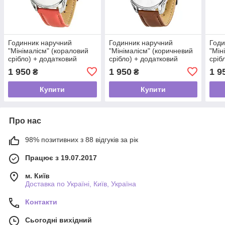
Годинник наручний
Годинник наручний
Годи
"Мінімалісм" (кораловий
"Мінімалісм" (коричневий
"Мін
срібло) + додатковий
срібло) + додатковий
сріб
ремінець
ремінець
ремі
1 950
1 950
1 9
₴
₴
Купити
Купити
Про нас
98% позитивних з 88 відгуків за рік
Працює з 19.07.2017
м. Київ
Доставка по Україні, Київ, Україна
Контакти
Сьогодні вихідний