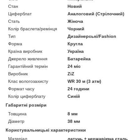
Стан
Новий
Циферблат
Аналоговий (Стрілочний)
Стать
Жіноча
Колір браслета/ремінця
Чорний
Тип
Дизайнерські/Fashion
Форма
Кругла
Країна виробник
Україна
Джерело живлення
Батарейка
Гарантійний термін
24 міс
Виробник
ZiZ
Клас вологозахисту
WR 30 м (3 атм)
Формат часу
24 години
Колір циферблату
Синій
Габаритні розміри
Товщина
8 мм
Діаметр
38 мм
Користувальницькі характеристики
Матеріал
латунь + нержавіюча сталь