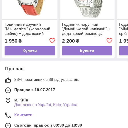
Годинник наручний
Годинник наручний
Годи
"Мінімалісм" (кораловий
"Думай желай напівчай" +
"Мін
срібло) + додатковий
додатковий ремінець
сріб
ремінець
ремі
1 950
2 200
1 9
₴
₴
Купити
Купити
Про нас
98% позитивних з 88 відгуків за рік
Працює з 19.07.2017
м. Київ
Доставка по Україні, Київ, Україна
Контакти
Сьогодні працює з 09:30 до 18:30