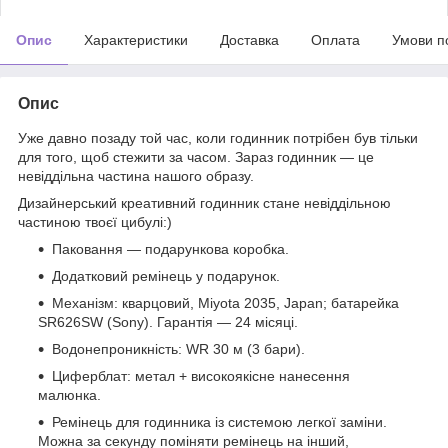
Опис
Характеристики
Доставка
Оплата
Умови п
Опис
Уже давно позаду той час, коли годинник потрібен був тільки
для того, щоб стежити за часом. Зараз годинник — це
невіддільна частина нашого образу.
Дизайнерський креативний годинник стане невіддільною
частиною твоєї цибулі:)
Паковання — подарункова коробка.
Додатковий ремінець у подарунок.
Механізм: кварцовий, Miyota 2035, Japan; батарейка
SR626SW (Sony). Гарантія — 24 місяці.
Водонепроникність: WR 30 м (3 бари).
Циферблат: метал + високоякісне нанесення
малюнка.
Ремінець для годинника із системою легкої заміни.
Можна за секунду поміняти ремінець на інший,