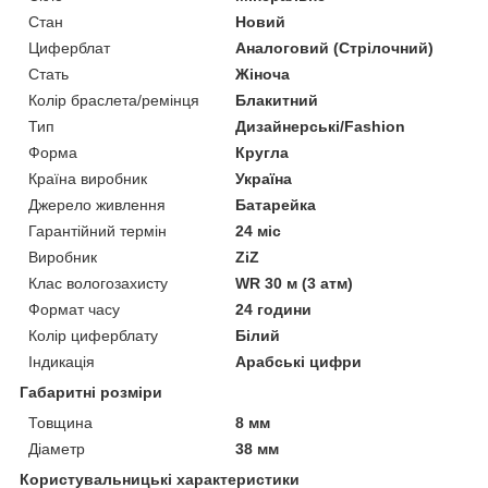
Стан
Новий
Циферблат
Аналоговий (Стрілочний)
Стать
Жіноча
Колір браслета/ремінця
Блакитний
Тип
Дизайнерські/Fashion
Форма
Кругла
Країна виробник
Україна
Джерело живлення
Батарейка
Гарантійний термін
24 міс
Виробник
ZiZ
Клас вологозахисту
WR 30 м (3 атм)
Формат часу
24 години
Колір циферблату
Білий
Індикація
Арабські цифри
Габаритні розміри
Товщина
8 мм
Діаметр
38 мм
Користувальницькі характеристики