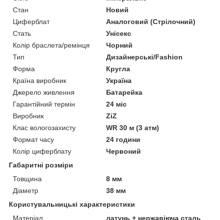
Стан
Новий
Циферблат
Аналоговий (Стрілочний)
Стать
Унісекс
Колір браслета/ремінця
Чорний
Тип
Дизайнерські/Fashion
Форма
Кругла
Країна виробник
Україна
Джерело живлення
Батарейка
Гарантійний термін
24 міс
Виробник
ZiZ
Клас вологозахисту
WR 30 м (3 атм)
Формат часу
24 години
Колір циферблату
Червоний
Габаритні розміри
Товщина
8 мм
Діаметр
38 мм
Користувальницькі характеристики
Матеріал
латунь + нержавіюча сталь