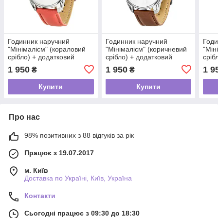
Годинник наручний
Годинник наручний
Годи
"Мінімалісм" (кораловий
"Мінімалісм" (коричневий
"Мін
срібло) + додатковий
срібло) + додатковий
сріб
ремінець
ремінець
ремі
1 950
1 950
1 9
₴
₴
Купити
Купити
Про нас
98% позитивних з 88 відгуків за рік
Працює з 19.07.2017
м. Київ
Доставка по Україні, Київ, Україна
Контакти
Сьогодні працює з 09:30 до 18:30