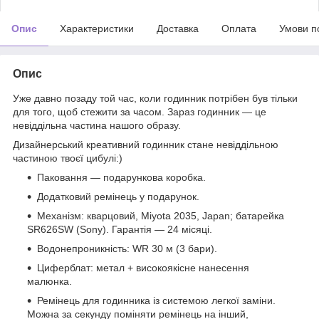
Опис
Характеристики
Доставка
Оплата
Умови п
Опис
Уже давно позаду той час, коли годинник потрібен був тільки
для того, щоб стежити за часом. Зараз годинник — це
невіддільна частина нашого образу.
Дизайнерський креативний годинник стане невіддільною
частиною твоєї цибулі:)
Паковання — подарункова коробка.
Додатковий ремінець у подарунок.
Механізм: кварцовий, Miyota 2035, Japan; батарейка
SR626SW (Sony). Гарантія — 24 місяці.
Водонепроникність: WR 30 м (3 бари).
Циферблат: метал + високоякісне нанесення
малюнка.
Ремінець для годинника із системою легкої заміни.
Можна за секунду поміняти ремінець на інший,