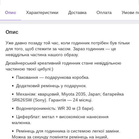
Опис
Характеристики
Доставка
Оплата
Умови п
Опис
Уже давно позаду той час, коли годинник потрібен був тільки
для того, щоб стежити за часом. Зараз годинник — це
невіддільна частина нашого образу.
Дизайнерський креативний годинник стане невіддільною
частиною твоєї цибулі:)
Паковання — подарункова коробка.
Додатковий ремінець у подарунок.
Механізм: кварцовий, Miyota 2035, Japan; батарейка
SR626SW (Sony). Гарантія — 24 місяці.
Водонепроникність: WR 30 м (3 бари).
Циферблат: метал + високоякісне нанесення
малюнка.
Ремінець для годинника із системою легкої заміни.
Можна за секунду поміняти ремінець на інший,