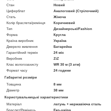
Стан
Новий
Циферблат
Аналоговий (Стрілочний)
Стать
Жіноча
Колір браслета/ремінця
Коричневий
Тип
Дизайнерські/Fashion
Форма
Кругла
Країна виробник
Україна
Джерело живлення
Батарейка
Гарантійний термін
24 міс
Виробник
ZiZ
Клас вологозахисту
WR 30 м (3 атм)
Формат часу
24 години
Габаритні розміри
Товщина
8 мм
Діаметр
38 мм
Користувальницькі характеристики
Матеріал
латунь + нержавіюча сталь
Браслет/Ремінець
Еко-шкіра