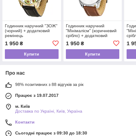
Годинник наручний "ЗОЖ"
Годинник наручний
Годи
(чорний) + додатковий
"Мінімалісм" (коричневий
"Мін
ремінець
срібло) + додатковий
сріб
ремінець
ремі
1 950
1 950
1 9
₴
₴
Купити
Купити
Про нас
98% позитивних з 88 відгуків за рік
Працює з 19.07.2017
м. Київ
Доставка по Україні, Київ, Україна
Контакти
Сьогодні працює з 09:30 до 18:30