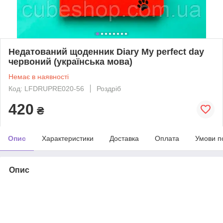
Недатований щоденник Diary My perfect day
червоний (українська мова)
Немає в наявності
Код: LFDRUPRE020-56
Роздріб
420
₴
Опис
Характеристики
Доставка
Оплата
Умови п
Опис