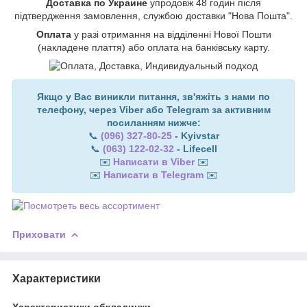
Доставка по Украине
упродовж 48 годин після
підтвердження замовлення, службою доставки "Нова Пошта".
Оплата
у разі отримання на відділенні Нової Пошти
(накладене плаття) або оплата на банківську карту.
Якщо у Вас виникли питання, зв'яжіть з нами по
телефону, через Viber або Telegram за активним
посиланням нижче:
📞
(096) 327-80-25
- Kyivstar
📞
(063) 122-02-32
- Lifecell
✉️
Написати в Viber
✉️
✉️
Написати в Telegram
✉️
Приховати
Характеристики
Характеристики обкладинки