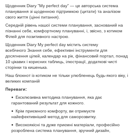
Щоденник Diary "My perfect day" — це авторська система
планування зі щоденною підтримкою (цитати) та аналізом
свого життя (цінні питання).
Середній рівень нашої системи планування, заснований на
пізнанні себе, комфортному плануванні, і, звісно, з котиком
Філей для позитивного настрою.
Щоденник Diary My perfect day містить систему
всебічного Знання себе, ефективні інструменти для
досягнення цілей, календар на рік, фінансовий портал, понад
10 цікавих і корисних таблиць, ілюстрації, додаткові чисті
сторінки та кишенька.
Наш блокнот із котиком не тільки улюбленець будь-якого віку, і
великих компаній
Переваги:
Ексклюзивна методика планування, яка дає
гарантований результат для кожного.
Крім приємного комфорту, ви отримуєте
найефективніший метод для саморозвитку.
Високоякісні та дуже приємні матеріали, професійно
розроблена система планування, зручний дизайн,