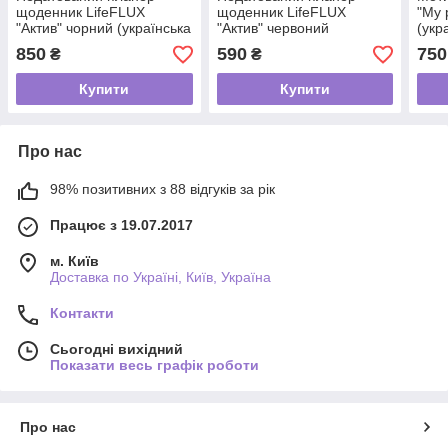
щоденник LifeFLUX
щоденник LifeFLUX
"My 
"Актив" чорний (українська
"Актив" червоний
(укр
мова)
(російська мова)
850
590
750
₴
₴
Купити
Купити
Про нас
98% позитивних з 88 відгуків за рік
Працює з 19.07.2017
м. Київ
Доставка по Україні, Київ, Україна
Контакти
Сьогодні вихідний
Показати весь графік роботи
Про нас