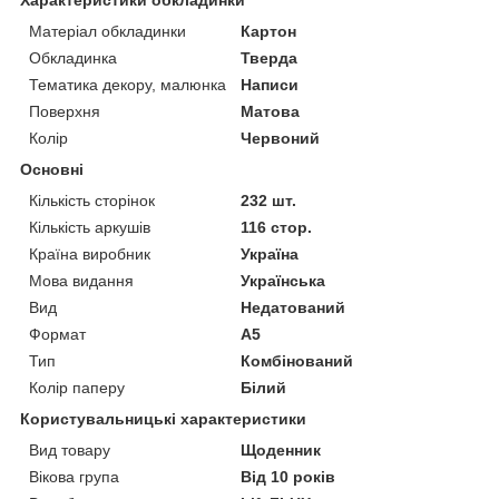
Матеріал обкладинки
Картон
Обкладинка
Тверда
Тематика декору, малюнка
Написи
Поверхня
Матова
Колір
Червоний
Основні
Кількість сторінок
232 шт.
Кількість аркушів
116 стор.
Країна виробник
Україна
Мова видання
Українська
Вид
Недатований
Формат
A5
Тип
Комбінований
Колір паперу
Білий
Користувальницькі характеристики
Вид товару
Щоденник
Вікова група
Від 10 років