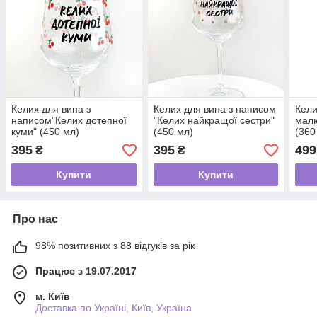
Келих для вина з
Келих для вина з написом
Кели
написом"Келих дотепної
"Келих найкращої сестри"
мал
куми" (450 мл)
(450 мл)
(360
395
395
499
₴
₴
Купити
Купити
Про нас
98% позитивних з 88 відгуків за рік
Працює з 19.07.2017
м. Київ
Доставка по Україні, Київ, Україна