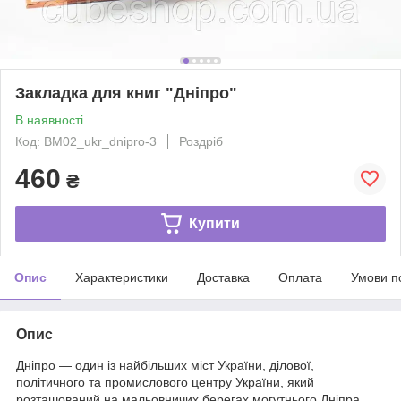
Закладка для книг "Дніпро"
В наявності
Код: BM02_ukr_dnipro-3
Роздріб
460
₴
Купити
Опис
Характеристики
Доставка
Оплата
Умови п
Опис
Дніпро — один із найбільших міст України, ділової,
політичного та промислового центру України, який
розташований на мальовничих берегах могутнього Дніпра.