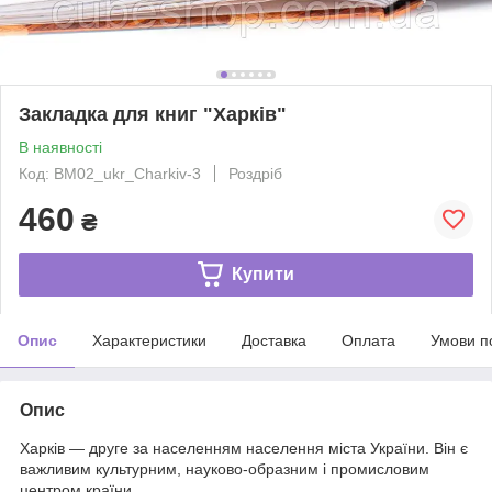
Закладка для книг "Харків"
В наявності
Код: BM02_ukr_Charkiv-3
Роздріб
460
₴
Купити
Опис
Характеристики
Доставка
Оплата
Умови п
Опис
Харків — друге за населенням населення міста України. Він є
важливим культурним, науково-образним і промисловим
центром країни.