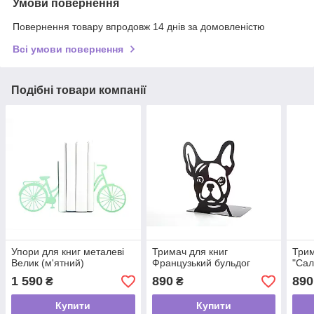
Умови повернення
Повернення товару впродовж 14 днів за домовленістю
Всі умови повернення
Подібні товари компанії
Упори для книг металеві
Тримач для книг
Трим
Велик (м'ятний)
Французький бульдог
"Сал
1 590
890
890
₴
₴
Купити
Купити