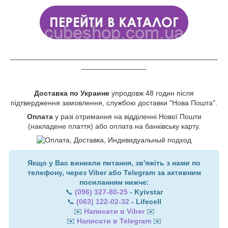
___________________________________________________
________________
Доставка по Украине
упродовж 48 годин після
підтвердження замовлення, службою доставки "Нова Пошта".
Оплата
у разі отримання на відділенні Нової Пошти
(накладене плаття) або оплата на банківську карту.
Якщо у Вас виникли питання, зв'яжіть з нами по
телефону, через Viber або Telegram за активним
посиланням нижче:
📞
(096) 327-80-25
- Kyivstar
📞
(063) 122-02-32
- Lifecell
✉️
Написати в Viber
✉️
✉️
Написати в Telegram
✉️