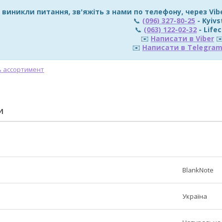
 виникли питання, зв'яжіть з нами по телефону, через Vi
📞
(096) 327-80-25
- Kyivs
📞
(063) 122-02-32
- Lifec
✉️
Написати в Viber
✉
✉️
Написати в Telegra
И
BlankNote
Україна