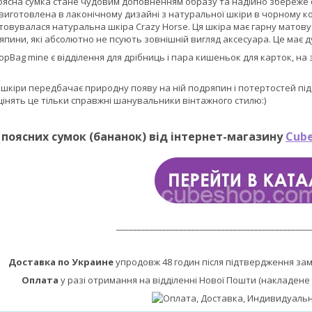
ясна сумка стане чудовим доповненням образу та надійно збереже особ
 виготовлена в лаконічному дизайні з натуральної шкіри в чорному к
овувалася натуральна шкіра Crazy Horse. Ця шкіра має гарну матову
япини, які абсолютно не псують зовнішній вигляд аксесуара. Це має д
opBag mine є відділення для дрібниць і пара кишеньок для карток, на 
ї шкіри передбачає природну появу на ній подряпин і потертостей під
інять це тільки справжні шанувальники вінтажного стилю:)
поясних сумок (бананок) від інтернет-магазину
Cube
______________________________________________
Доставка по Украине
упродовж 48 годин після підтвердження за
Оплата
у разі отримання на відділенні Нової Пошти (накладене 