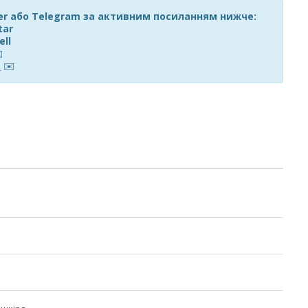
ber або Telegram за активним посиланням нижче:
tar
ell
️
m
✉️