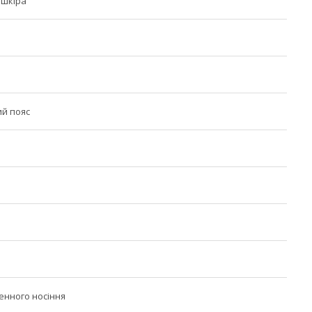
 шкіра
й пояс
енного носіння