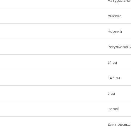
Натуральна
Унісекс
Чорний
Регульовани
21 см
14.5 см
5 см
Новий
Для повсякд