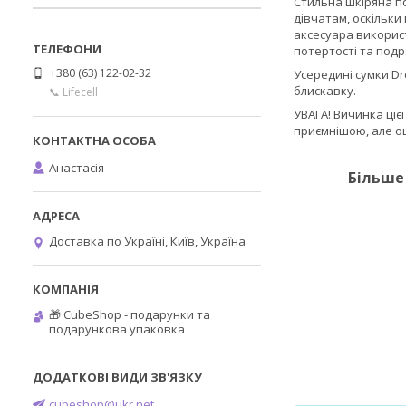
Стильна шкіряна по
дівчатам, оскільки
аксесуара використ
потертості та подр
+380 (63) 122-02-32
Усередині сумки Dr
блискавку.
📞 Lifecell
УВАГА! Вичинка ціє
приємнішою, але оц
Анастасія
Більше 
Доставка по Україні, Київ, Україна
🎁 CubeShop - подарунки та
подарункова упаковка
cubeshop@ukr.net