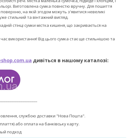
исті речі. Містка маленька сумочка, підійде і хлопцям, і
ольорі. Виготовлена сумка повністю вручну. Для пошиття
 поверхню, на якій згодом можуть з'явитися невеликі
уже стильний та вінтажний вигляд.
задній стінці сумки містка кишеня, що закривається на
 час використання! Від цього сумка стає ще стильнішою та
shop.com.ua
дивіться в нашому каталозі:
_____________________
мовлення, службою доставки "Нова Пошта".
плаття) або оплата на банківську карту.