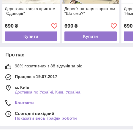
Дерев'яна таця з принтом
Дерев'яна таця з принтом
Дере
"Єдиноріг"
"Шо емо?"
"Нім
690
690
690
₴
₴
Купити
Купити
Про нас
98% позитивних з 88 відгуків за рік
Працює з 19.07.2017
м. Київ
Доставка по Україні, Київ, Україна
Контакти
Сьогодні вихідний
Показати весь графік роботи