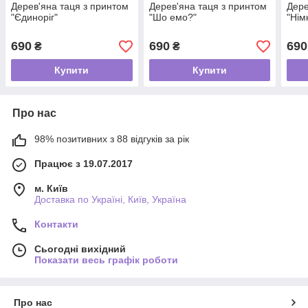
Дерев'яна таця з принтом
Дерев'яна таця з принтом
Дере
"Єдиноріг"
"Шо емо?"
"Нім
690
690
690
₴
₴
Купити
Купити
Про нас
98% позитивних з 88 відгуків за рік
Працює з 19.07.2017
м. Київ
Доставка по Україні, Київ, Україна
Контакти
Сьогодні вихідний
Показати весь графік роботи
Про нас