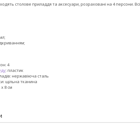
ходять столове приладдя та аксесуари, розраховані на 4 персони. Вс
мл;
ідкриванням;
он: 4
уду
: пластик
ладів: нержавіюча сталь
ки: щільна тканина
 х 8 см
И