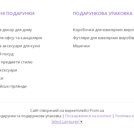
ЬНІ ПОДАРУНКИ
ПОДАРУНКОВА УПАКОВКА
а декор для дому
Коробочки для ювелірних виро
я офісу та канцелярія
Футляри для ювелірних виробі
 аксесуари для кухні
Мішечки
й посуд
а предмети стилю
аксесуари
ки
йські гірлянди
Сайт створений на маркетплейсі
Prom.ua
🎁 CubeShop - подарунки та подарункова упаковка |
Поскаржитися на контент
|
Політика 
Select Language
▼