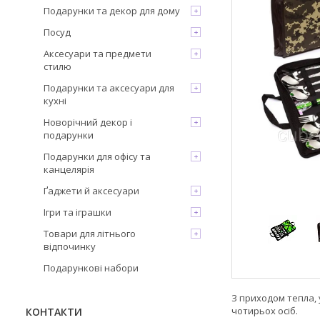
Подарунки та декор для дому
Посуд
Аксесуари та предмети
стилю
Подарунки та аксесуари для
кухні
Новорічний декор і
подарунки
Подарунки для офісу та
канцелярія
Ґаджети й аксесуари
Ігри та іграшки
Товари для літнього
відпочинку
Подарункові набори
З приходом тепла, 
чотирьох осіб.
КОНТАКТИ