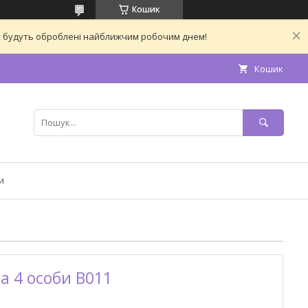
Кошик
ас, будуть оброблені найближчим робочим днем!
Кошик
и
на 4 особи B011