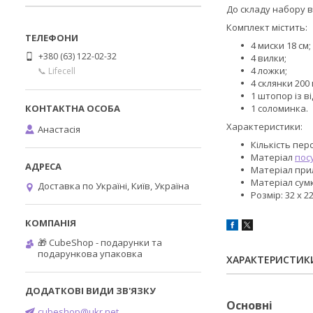
До складу набору в
Комплект містить:
4 миски 18 см;
+380 (63) 122-02-32
4 вилки;
4 ложки;
📞 Lifecell
4 склянки 200 
1 штопор із в
1 соломинка.
Характеристики:
Анастасія
Кількість перс
Матеріал
пос
Матеріал при
Матеріал сум
Доставка по Україні, Київ, Україна
Розмір: 32 х 22
🎁 CubeShop - подарунки та
подарункова упаковка
ХАРАКТЕРИСТИК
Основні
cubeshop@ukr.net