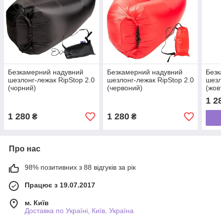
Безкамерний надувний
Безкамерний надувний
Безк
шезлонг-лежак RipStop 2.0
шезлонг-лежак RipStop 2.0
шезл
(чорний)
(червоний)
(жов
1 2
1 280
1 280
₴
₴
Про нас
98% позитивних з 88 відгуків за рік
Працює з 19.07.2017
м. Київ
Доставка по Україні, Київ, Україна