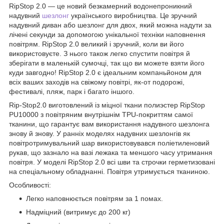
RipStop 2.0 — це новий безкамерний водонепроникний
надувний
шезлонг
українського виробництва. Це зручний
надувний диван або шезлонг для двох, який можна надути за
лічені секунди за допомогою унікальної техніки наповнення
повітрям. RipStop 2.0 великий і зручний, коли ви його
використовуєте. З нього також легко спустити повітря й
зберігати в маленькій сумочці, так що ви можете взяти його
куди завгодно! RipStop 2.0 є ідеальним компаньйоном для
всіх ваших заходів на свіжому повітрі, як-от подорожі,
фестивалі, пляж, парк і багато іншого.
Rip-Stop2.0 виготовлений із міцної ткани полиэстер RipStop
PU10000 з повітряним внутрішнім TPU-покриттям самої
тканини, що гарантує вам використання надувного шезлонга
знову й знову. У ранніх моделях надувних шезлонгів як
повітротримувальний шар використовувався поліетиленовий
рукав, що зазнало на вазі лежака та меншого часу утримання
повітря. У моделі RipStop 2.0 всі шви та строчки герметизовані
на спеціальному обладнанні. Повітря утримується тканиною.
Особливості:
Легко наповнюється повітрям за 1 помах.
Надміцний (витримує до 200 кг)