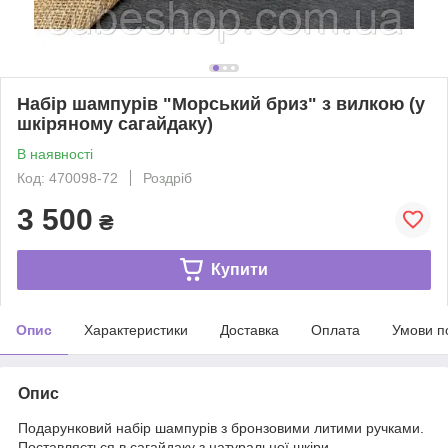
Набір шампурів "Морський бриз" з вилкою (у
шкіряному сагайдаку)
В наявності
Код: 470098-72
Роздріб
3 500
₴
Купити
Опис
Характеристики
Доставка
Оплата
Умови п
Опис
Подарунковий набір шампурів з бронзовими литими ручками.
Поставляється в сагайдаку з натуральної шкіри.