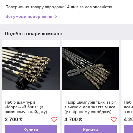
Повернення товару впродовж 14 днів за домовленістю
Всі умови повернення
Подібні товари компанії
Набір шампурів
Набір шампурів "Дикі звірі"
Набі
«Морський бриз» (в
з вилкою для зняття м'яса
ясен
шкіряному сагайдаку)
(у шкіряному сагайдаку)
знят
сага
2 700
4 700
4 2
₴
₴
Купити
Купити