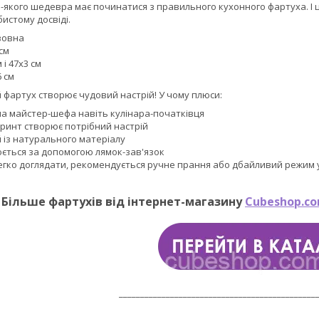
якого шедевра має починатися з правильного кухонного фартуха. І ц
истому досвіді.
вовна
 см
 і 47х3 см
6 см
 фартух створює чудовий настрій! У чому плюси:
а майстер-шефа навіть кулінара-початківця
ринт створює потрібний настрій
 із натурального матеріалу
юється за допомогою лямок-зав'язок
егко доглядати, рекомендується ручне прання або дбайливий режим у
Більше фартухів від інтернет-магазину
Cubeshop.co
______________________________________________