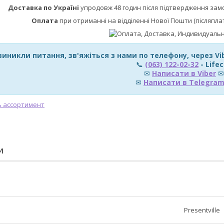
Доставка по Україні
упродовж 48 годин після підтвердження зам
Оплата
при отриманні на відділенні Нової Пошти (післяпла
виникли питання, зв'яжіться з нами по телефону, через V
📞
(063) 122-02-32
- Lifec
✉
Написати в Viber
✉
✉
Написати в Telegra
И
Presentville