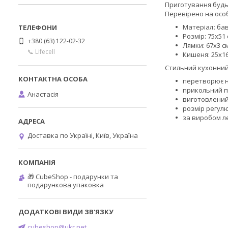
Приготування будь-
Перевірено на особ
Матеріал
:
ба
Розмір: 75х51
+380 (63) 122-02-32
Лямки: 67х3 см
📞 Lifecell
Кишеня:
25х1
Стильний кухонний
перетворює н
прикольний п
Анастасія
виготовлений
розмір регул
за виробом л
Доставка по Україні, Київ, Україна
🎁 CubeShop - подарунки та
подарункова упаковка
cubeshop@ukr.net