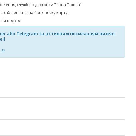
овлення, службою доставки "Нова Пошта".
та) або оплата на банківську карту.
iber або Telegram за активним посиланням нижче:
ell
m
✉