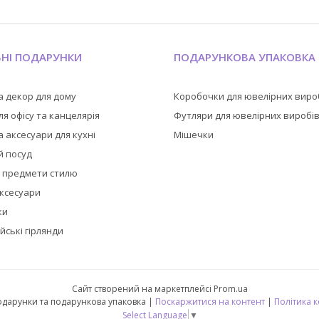
ЬНІ ПОДАРУНКИ
ПОДАРУНКОВА УПАКОВКА
а декор для дому
Коробочки для ювелірних виро
я офісу та канцелярія
Футляри для ювелірних виробі
 аксесуари для кухні
Мішечки
й посуд
а предмети стилю
аксесуари
ки
йські гірлянди
Сайт створений на маркетплейсі
Prom.ua
🎁 CubeShop - подарунки та подарункова упаковка |
Поскаржитися на контент
|
Політика 
Select Language
▼