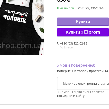
В наявності
Код:
FRT_19N009-65
Купити
Купити з
+380 (63) 122-02-32
📞 Lifecell
повернення товару протягом 14 
У компанії підключені електронн
покидаючи сайту.