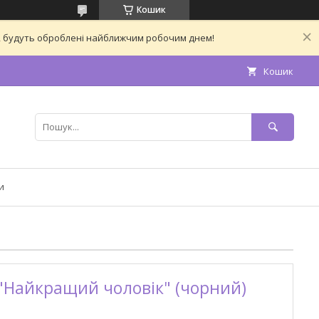
Кошик
ас, будуть оброблені найближчим робочим днем!
Кошик
и
"Найкращий чоловік" (чорний)