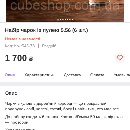
Набір чарок із пулею 5.56 (6 шт.)
Немає в наявності
Код: bo-r545-73
Роздріб
1 700
₴
Опис
Характеристики
Доставка
Оплата
Умови п
Опис
Чарки з кулею в дерев'яній коробці — це прекрасний
подарунок собі, колезі, татові, босу і навіть тим, хто має все.
До набору входить 6 стопок. Кожна об'ємом 50 мл, колір скла
— прозорий.
Характеристики: