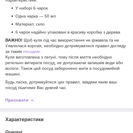
У наборі 6 чарок
Одна чарка — 50 мл
Матеріал: скло
6 чарок надійно упаковані в красиву коробку з дерева
ВАЖНО!
Щоб куля під час використання не іржавіла та не
з'являлася корозія, необхідно дотримуватися правил догляду
за таким
посудом
.
Куля виготовлена з латуні, тому після миття необхідно
ретельно витирати посуд, не допускаючи залишків води або
вологи. Також цей посуд заборонено мити в посудомийній
машині.
Будь ласка, дотримуйтеся цих правил, завдяки яким ваш
посуд тішитиме Вас довгий час.
Приховати
Характеристики
Основні