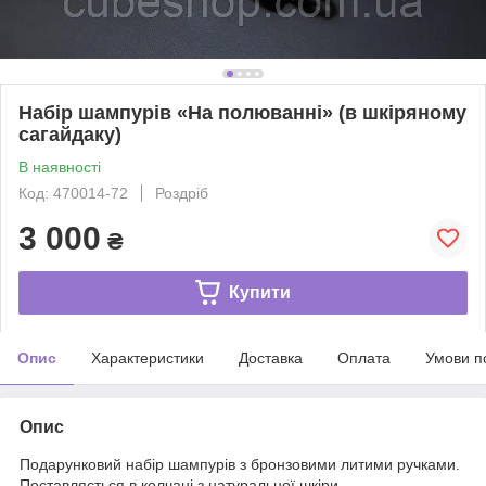
Набір шампурів «На полюванні» (в шкіряному
сагайдаку)
В наявності
Код: 470014-72
Роздріб
3 000
₴
Купити
Опис
Характеристики
Доставка
Оплата
Умови п
Опис
Подарунковий набір шампурів з бронзовими литими ручками.
Поставляється в колчані з натуральної шкіри.