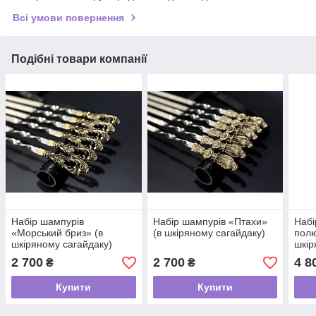
Всі умови повернення
Подібні товари компанії
Набір шампурів
Набір шампурів «Птахи»
Набі
«Морський бриз» (в
(в шкіряному сагайдаку)
полю
шкіряному сагайдаку)
шкір
2 700
2 700
4 8
₴
₴
Купити
Купити