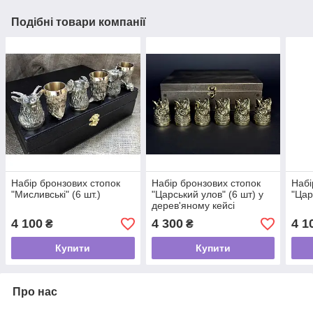
Подібні товари компанії
Набір бронзових стопок
Набір бронзових стопок
Набі
"Мисливські" (6 шт.)
"Царський улов" (6 шт) у
"Цар
дерев'яному кейсі
4 100
4 300
4 1
₴
₴
Купити
Купити
Про нас