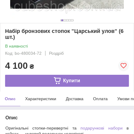
Набір бронзових стопок "Царський улов" (6
шт.)
В наявності
Код: bo-480034-72
Роздріб
4 100
₴
Купити
Опис
Характеристики
Доставка
Оплата
Умови п
Опис
Оригінальні стопки-перевертні та
подарункові набори
в
кейсах — чудовий подарунок чоловікові