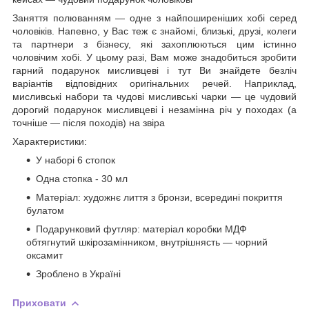
Заняття полюванням — одне з найпоширеніших хобі серед
чоловіків. Напевно, у Вас теж є знайомі, близькі, друзі, колеги
та партнери з бізнесу, які захоплюються цим істинно
чоловічим хобі. У цьому разі, Вам може знадобиться зробити
гарний подарунок мисливцеві і тут Ви знайдете безліч
варіантів відповідних оригінальних речей. Наприклад,
мисливські набори та чудові мисливські чарки — це чудовий
дорогий подарунок мисливцеві і незамінна річ у походах (а
точніше — після походів) на звіра
Характеристики:
У наборі 6 стопок
Одна стопка - 30 мл
Матеріал: художнє лиття з бронзи, всередині покриття
булатом
Подарунковий футляр: матеріал коробки МДФ
обтягнутий шкірозамінником, внутрішнясть — чорний
оксамит
Зроблено в Україні
Приховати