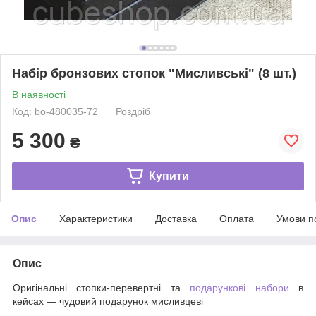
Набір бронзових стопок "Мисливські" (8 шт.)
В наявності
Код: bo-480035-72
Роздріб
5 300
₴
Купити
Опис
Характеристики
Доставка
Оплата
Умови п
Опис
Оригінальні стопки-перевертні та
подарункові набори
в
кейсах — чудовий подарунок мисливцеві