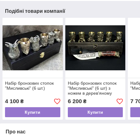
Подібні товари компанії
Набір бронзових стопок
Набір бронзових стопок
Набі
"Мисливські" (6 шт.)
"Мисливські" (6 шт) з
"Мис
ножем в дерев'яному
кейсі
4 100
6 200
7 7
₴
₴
Купити
Купити
Про нас