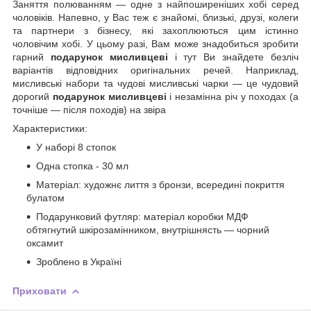
Заняття полюванням — одне з найпоширеніших хобі серед
чоловіків. Напевно, у Вас теж є знайомі, близькі, друзі, колеги
та партнери з бізнесу, які захоплюються цим істинно
чоловічим хобі. У цьому разі, Вам може знадобиться зробити
гарний
подарунок мисливцеві
і тут Ви знайдете безліч
варіантів відповідних оригінальних речей. Наприклад,
мисливські набори та чудові мисливські чарки — це чудовий
дорогий
подарунок мисливцеві
і незамінна річ у походах (а
точніше — після походів) на звіра
Характеристики:
У наборі 8 стопок
Одна стопка - 30 мл
Матеріал: художнє лиття з бронзи, всередині покриття
булатом
Подарунковий футляр: матеріал коробки МДФ
обтягнутий шкірозамінником, внутрішнясть — чорний
оксамит
Зроблено в Україні
Приховати