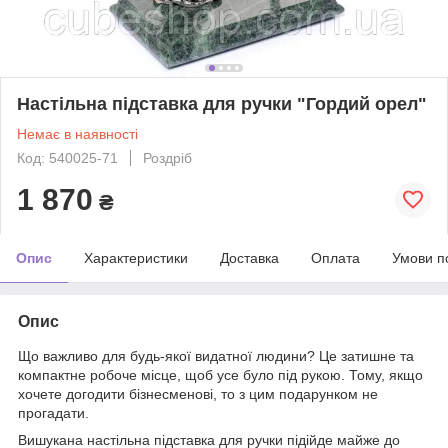
Настільна підставка для ручки "Гордий орел"
Немає в наявності
Код: 540025-71
Роздріб
1 870
₴
Опис
Характеристики
Доставка
Оплата
Умови п
Опис
Що важливо для будь-якої видатної людини? Це затишне та
компактне робоче місце, щоб усе було під рукою. Тому, якщо
хочете догодити бізнесменові, то з цим подарунком не
прогадати.
Вишукана настільна підставка для ручки підійде майже до