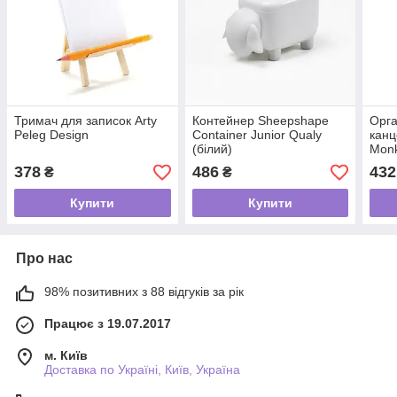
Тримач для записок Arty
Контейнер Sheepshape
Орга
Peleg Design
Container Junior Qualy
канц
(білий)
Monk
378
486
432
₴
₴
Купити
Купити
Про нас
98% позитивних з 88 відгуків за рік
Працює з 19.07.2017
м. Київ
Доставка по Україні, Київ, Україна