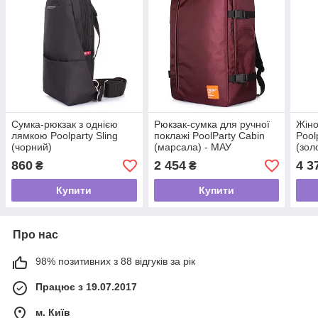
Сумка-рюкзак з однією
Рюкзак-сумка для ручної
Жіно
лямкою Poolparty Sling
поклажі PoolParty Cabin
Pool
(чорний)
(марсала) - МАУ
(зол
860
2 454
4 3
₴
₴
Купити
Купити
Про нас
98% позитивних з 88 відгуків за рік
Працює з 19.07.2017
м. Київ