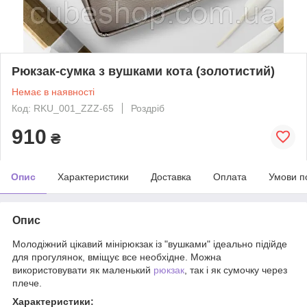
Рюкзак-сумка з вушками кота (золотистий)
Немає в наявності
Код: RKU_001_ZZZ-65
Роздріб
910
₴
Опис
Характеристики
Доставка
Оплата
Умови п
Опис
Молодіжний цікавий мінірюкзак із "вушками" ідеально підійде
для прогулянок, вміщує все необхідне. Можна
використовувати як маленький
рюкзак
, так і як сумочку через
плече.
Характеристики: