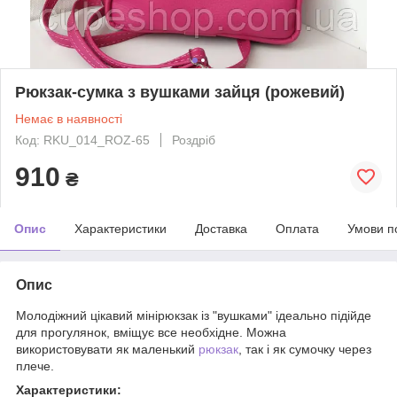
Рюкзак-сумка з вушками зайця (рожевий)
Немає в наявності
Код: RKU_014_ROZ-65
Роздріб
910
₴
Опис
Характеристики
Доставка
Оплата
Умови п
Опис
Молодіжний цікавий мінірюкзак із "вушками" ідеально підійде
для прогулянок, вміщує все необхідне. Можна
використовувати як маленький
рюкзак
, так і як сумочку через
плече.
Характеристики: