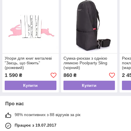
Упори для книг металеві
Сумка-рюкзак з однією
Рюкз
"Заєць, що біжить"
лямкою Poolparty Sling
покл
(рожевий)
(чорний)
(мар
1 590
860
2 4
₴
₴
Купити
Купити
Про нас
98% позитивних з 88 відгуків за рік
Працює з 19.07.2017