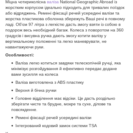
Міцна чотириколісна
валіза
National Geographic Abroad із
жорстким корпусом ідеально підходить для тривалих поїздок
або відряджень. Ремені фіксації речей усередині валізи та
жорстка пластикова оболонка збережуть Ваші речі в повному
ладі. Об'єм 97 літра з легкістю дасть змогу взяти із собою в
подорож весь необхідний багаж. Колеса з поворотом на 360
градусів і висувна ручка дають змогу котити валізу у
вертикальному положенні та легко маневрувати, не
навантажуючи руки.
Особливості:
Валіза легко котиться завдяки телескопічній ручці, яка
мінімізує розгойдування й ефективно передає додане
вами зусилля на колеса
Валіза виготовлена з ABS пластику
Верхня й бічна ручки
Головне відділення має відсіки. Це дасть роздільно
зберігати чисте та брудне, мокре та сухе, ділове та
повсякденне.
Ремені фіксації речей усередині валізи
Інтегрований кодовий замок системи TSA