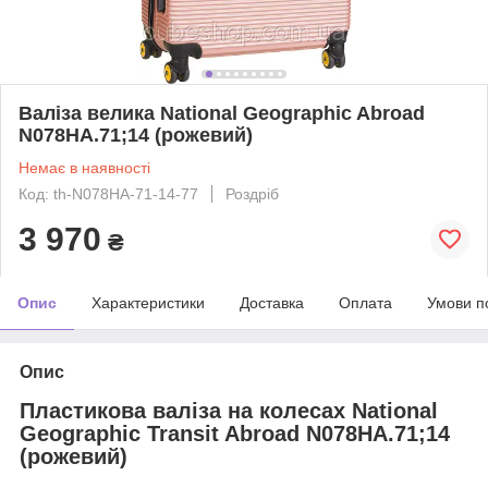
Валіза велика National Geographic Abroad
N078HA.71;14 (рожевий)
Немає в наявності
Код: th-N078HA-71-14-77
Роздріб
3 970
₴
Опис
Характеристики
Доставка
Оплата
Умови п
Опис
Пластикова валіза на колесах National
Geographic Transit Abroad N078HA.71;14
(рожевий)