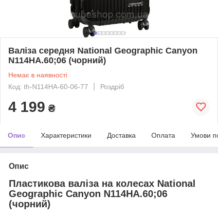
Валіза середня National Geographic Canyon
N114HA.60;06 (чорний)
Немає в наявності
Код: th-N114HA-60-06-77
Роздріб
4 199
₴
Опис
Характеристики
Доставка
Оплата
Умови п
Опис
Пластикова валіза на колесах National
Geographic Canyon N114HA.60;06
(чорний)