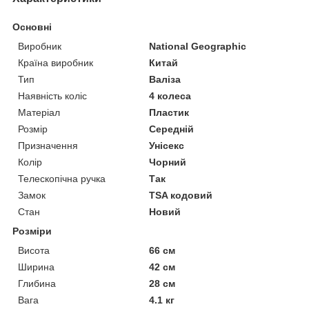
Основні
Виробник
National Geographic
Країна виробник
Китай
Тип
Валіза
Наявність коліс
4 колеса
Матеріал
Пластик
Розмір
Середній
Призначення
Унісекс
Колір
Чорний
Телескопічна ручка
Так
Замок
TSA кодовий
Стан
Новий
Розміри
Висота
66 см
Ширина
42 см
Глибина
28 см
Вага
4.1 кг