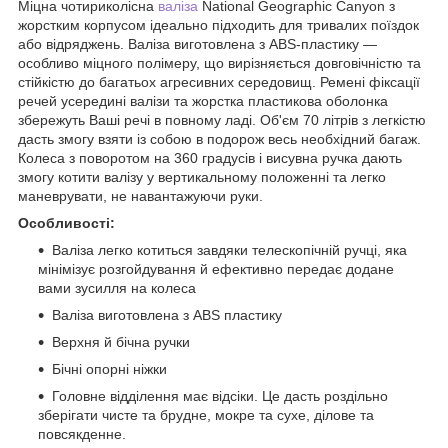
Міцна чотириколісна
валіза
National Geographic Canyon з
жорстким корпусом ідеально підходить для тривалих поїздок
або відряджень. Валіза виготовлена з ABS-пластику —
особливо міцного полімеру, що вирізняється довговічністю та
стійкістю до багатьох агресивних середовищ. Ремені фіксації
речей усередині валізи та жорстка пластикова оболонка
збережуть Ваші речі в повному ладі. Об'єм 70 літрів з легкістю
дасть змогу взяти із собою в подорож весь необхідний багаж.
Колеса з поворотом на 360 градусів і висувна ручка дають
змогу котити валізу у вертикальному положенні та легко
маневрувати, не навантажуючи руки.
Особливості:
Валіза легко котиться завдяки телескопічній ручці, яка
мінімізує розгойдування й ефективно передає додане
вами зусилля на колеса
Валіза виготовлена з ABS пластику
Верхня й бічна ручки
Бічні опорні ніжки
Головне відділення має відсіки. Це дасть роздільно
зберігати чисте та брудне, мокре та сухе, ділове та
повсякденне.