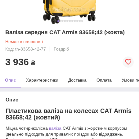
Валіза середня CAT Armis 83658;42 (жовта)
Немає в наявності
Код: th-83658-42-77
Роздріб
3 936
₴
Опис
Характеристики
Доставка
Оплата
Умови п
Опис
Пластикова валіза на колесах CAT Armis
83658;42 (жовтий)
Міцна чотириколісна
валіза
CAT Armis з жорстким корпусом
ідеально підходить для тривалих поїздок або відряджень.