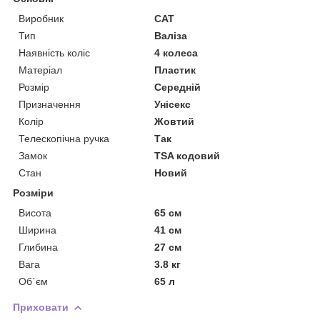
Виробник
CAT
Тип
Валіза
Наявність коліс
4 колеса
Матеріал
Пластик
Розмір
Середній
Призначення
Унісекс
Колір
Жовтий
Телескопічна ручка
Так
Замок
TSA кодовий
Стан
Новий
Розміри
Висота
65 см
Ширина
41 см
Глибина
27 см
Вага
3.8 кг
Об`єм
65 л
Приховати