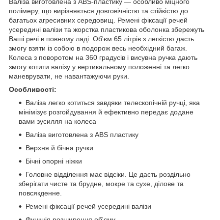
Валіза виготовлена з ABS-пластику — особливо міцного
полімеру, що вирізняється довговічністю та стійкістю до
багатьох агресивних середовищ. Ремені фіксації речей
усередині валізи та жорстка пластикова оболонка збережуть
Ваші речі в повному ладі. Об'єм 65 літрів з легкістю дасть
змогу взяти із собою в подорож весь необхідний багаж.
Колеса з поворотом на 360 градусів і висувна ручка дають
змогу котити валізу у вертикальному положенні та легко
маневрувати, не навантажуючи руки.
Особливості:
Валіза легко котиться завдяки телескопічній ручці, яка
мінімізує розгойдування й ефективно передає додане
вами зусилля на колеса
Валіза виготовлена з ABS пластику
Верхня й бічна ручки
Бічні опорні ніжки
Головне відділення має відсіки. Це дасть роздільно
зберігати чисте та брудне, мокре та сухе, ділове та
повсякденне.
Ремені фіксації речей усередині валізи
Функція розширення об'єму