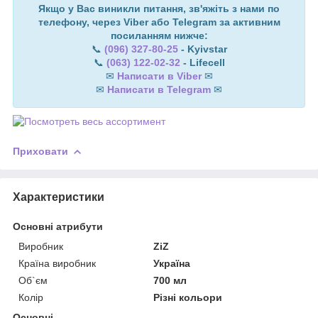
Якщо у Вас виникли питання, зв'яжіть з нами по
телефону, через Viber або Telegram за активним
посиланням нижче:
📞
(096) 327-80-25
- Kyivstar
📞
(063) 122-02-32
- Lifecell
✉
Написати в Viber
✉
✉
Написати в Telegram
✉
Приховати
Характеристики
Основні атрибути
Виробник
ZiZ
Країна виробник
Україна
Об`єм
700 мл
Колір
Різні кольори
Основні