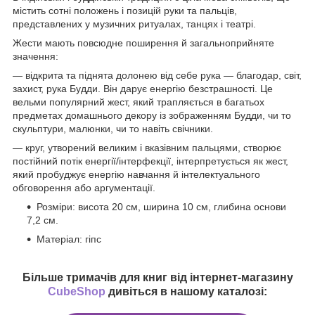
містить сотні положень і позицій руки та пальців,
представлених у музичних ритуалах, танцях і театрі.
Жести мають повсюдне поширення й загальноприйняте
значення:
— відкрита та піднята долонею від себе рука — благодар, світ,
захист, рука Будди. Він дарує енергію безстрашності. Це
вельми популярний жест, який трапляється в багатьох
предметах домашнього декору із зображенням Будди, чи то
скульптури, малюнки, чи то навіть свічники.
— круг, утворений великим і вказівним пальцями, створює
постійний потік енергії/інтерфекції, інтерпретується як жест,
який пробуджує енергію навчання й інтелектуального
обговорення або аргументації.
Розміри: висота 20 см, ширина 10 см, глибина основи
7,2 см.
Матеріал: гіпс
Більше тримачів для книг від інтернет-магазину
CubeShop
дивіться в нашому каталозі: