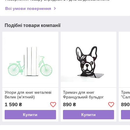
Всі умови повернення
Подібні товари компанії
Упори для книг металеві
Тримач для книг
Трим
Велик (м'ятний)
Французький бульдог
"Сал
1 590
890
890
₴
₴
Купити
Купити