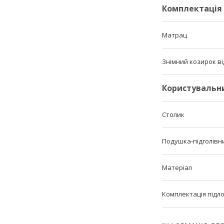
Комплектація
Матрац
Знімний козирок ві
Користувальн
Столик
Подушка-підголівн
Матеріал
Комплектація підл