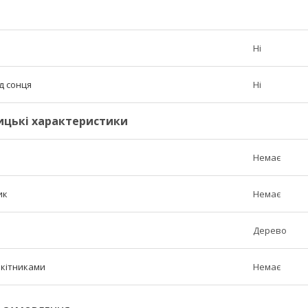
Ні
д сонця
Ні
ицькі характеристики
Немає
ик
Немає
Дерево
окітниками
Немає