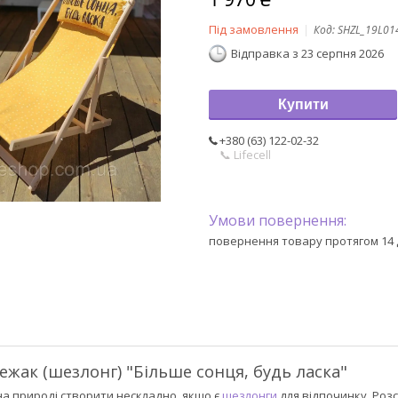
Під замовлення
Код:
SHZL_19L01
Відправка з 23 серпня 2026
Купити
+380 (63) 122-02-32
📞 Lifecell
повернення товару протягом 14 
ежак (шезлонг) "Більше сонця, будь ласка"
на природі створити нескладно, якщо є
шезлонги
для відпочинку. Роз