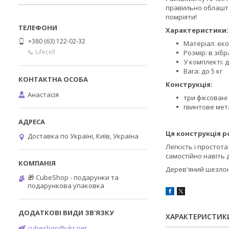
правильно облаштов
помріяти!
Характеристики:
+380 (63) 122-02-32
Матеріал: еко
📞 Lifecell
Розмір: в зібр
У комплекті: 
Вага: до 5 кг
Конструкція:
Анастасія
три фіксовані
гвинтове мет
Ця конструкція р
Доставка по Україні, Київ, Україна
Легкість і простот
самостійно навіть д
Дерев'яний шезлонг
🎁 CubeShop - подарунки та
подарункова упаковка
ХАРАКТЕРИСТИК
cubeshop@ukr.net