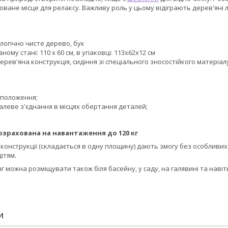
ане місце для релаксу. Важливу роль у цьому відіграють дерев'яні ле
логічно чисте дерево, бук
аному стані: 110 х 60 см, в упаковці: 113х62х12 см
дерев'яна конструкція, сидіння зі спеціального зносостійкого матеріал
 положення;
алеве з'єднання в місцях обертання деталей;
озрахована на навантаження до 120 кг
а конструкції (складається в одну площину) дають змогу без особлив
ітям.
 можна розміщувати також біля басейну, у саду, на галявині та навіт
И