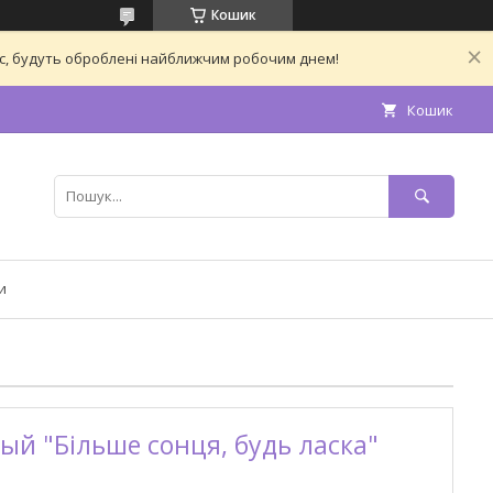
Кошик
час, будуть оброблені найближчим робочим днем!
Кошик
и
й "Більше сонця, будь ласка"