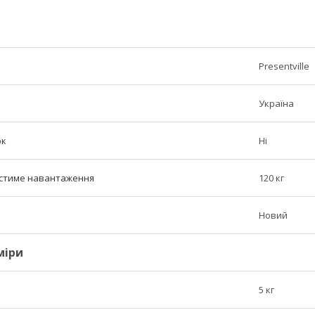
Presentville
Україна
ок
Ні
стиме навантаження
120 кг
Новий
міри
5 кг