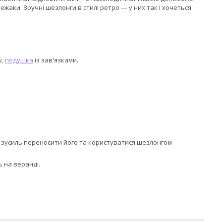
жаки. Зручні шезлонги в стилі ретро — у них так і хочеться
у,
подушка
із зав'язками.
их зусиль переносити його та користуватися шезлонгом
ь на веранді.