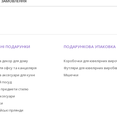
Я ЗАМОВЛЕННЯ
ЬНІ ПОДАРУНКИ
ПОДАРУНКОВА УПАКОВКА
а декор для дому
Коробочки для ювелірних виро
я офісу та канцелярія
Футляри для ювелірних виробі
 аксесуари для кухні
Мішечки
й посуд
а предмети стилю
аксесуари
ки
йські гірлянди