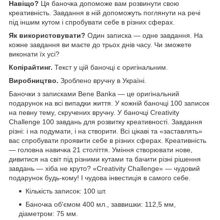
Навіщо?
Ця баночка допоможе вам розвинути свою
креативність. Завдання в ній допоможуть поглянути на речі
під іншим кутом і спробувати себе в різних сферах.
Як використовувати?
Один записка — одне завдання. На
кожне завдання ви маєте до трьох днів часу. Чи зможете
виконати їх усі?
Копірайтинг.
Текст у цій баночці є оригінальним.
Виробництво.
Зроблено вручну в Україні.
Баночки з записками Bene Banka — це оригінальний
подарунок на всі випадки життя. У кожній баночці 100 записок
на певну тему, скручених вручну. У баночці Creativity
Challenge 100 завдань для розвитку креативності. Завдання
різні: і на подумати, і на створити. Всі цікаві та «заставлять»
вас спробувати проявити себе в різних сферах. Креативність
— головна навичка 21 століття. Уміння створювати нове,
дивитися на світ під різними кутами та бачити різні рішення
завдань — хіба не круто? «Creativity Challenge» — чудовий
подарунок будь-кому! І чудова інвестиція в самого себе.
Кількість записок: 100 шт.
Баночка об'ємом 400 мл., заввишки: 112,5 мм,
діаметром: 75 мм.