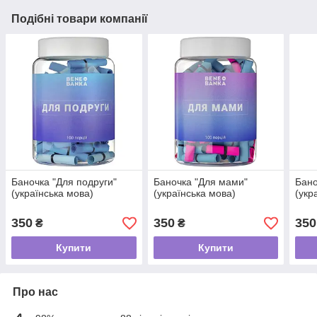
Подібні товари компанії
Баночка "Для подруги"
Баночка "Для мами"
Бано
(українська мова)
(українська мова)
(укр
350
350
350
₴
₴
Купити
Купити
Про нас