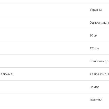
Україна
Односпальн
80 см
125 см
Різні кольор
малюнка
Казки, кіно,
Немає
300 г/м2