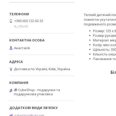
Теплий дитячий пле
повністю укутатися
+380 (63) 122-02-32
подовженого розмір
📞 Lifecell
Розмір: 125 х 
Розмір рукавів
Матеріал: мі
Колір: мікс ко
Анастасія
Щільність: 300
Кількість киш
Паковання: п
Доставка по Україні, Київ, Україна
Бі
🎁 CubeShop - подарунки та
подарункова упаковка
cubeshop@ukr.net