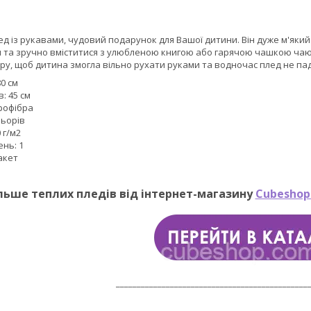
д із рукавами, чудовий подарунок для Вашої дитини. Він дуже м'який
 та зручно вміститися з улюбленою книгою або гарячою чашкою чаю. 
у, щоб дитина змогла вільно рухати руками та водночас плед не пад
80 см
: 45 см
крофібра
льорів
 г/м2
ень: 1
акет
льше теплих пледів від інтернет-магазину
Cubeshop
______________________________________________