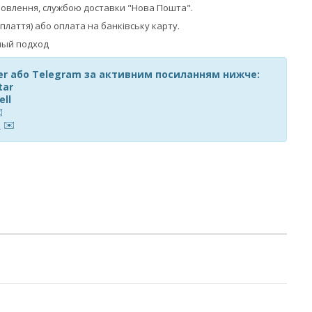
мовлення, службою доставки "Нова Пошта".
плаття) або оплата на банківську карту.
ber або Telegram за активним посиланням нижче:
tar
ell
️
m
✉️