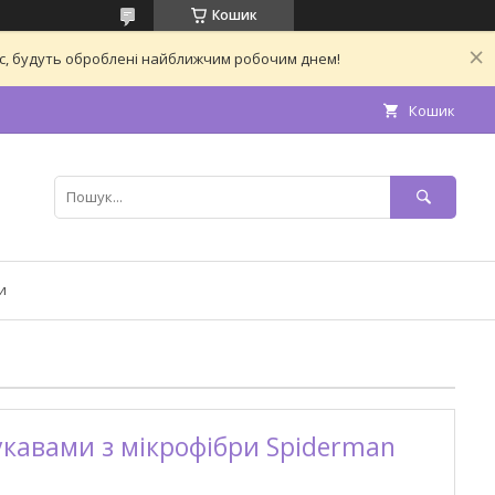
Кошик
час, будуть оброблені найближчим робочим днем!
Кошик
и
укавами з мікрофібри Spiderman