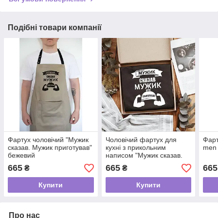
Подібні товари компанії
Фартух чоловічий "Мужик
Чоловічий фартух для
Фарт
сказав. Мужик приготував"
кухні з прикольним
men 
бежевий
написом "Мужик сказав.
Мужик приготував"
665
665
665
₴
₴
(чорний)
Купити
Купити
Про нас